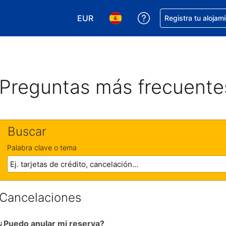
EUR
Obtener ayuda con 
Registra tu alojam
Elegir tu moneda. Tu moneda actual e
Elegir el idioma que prefieres
Preguntas más frecuente
Buscar
Palabra clave o tema
Cancelaciones
¿Puedo anular mi reserva?