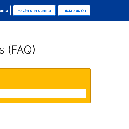
la reserva
iento
Hazte una cuenta
Inicia sesión
s EUR
. Tu idioma actual es Español
s (FAQ)