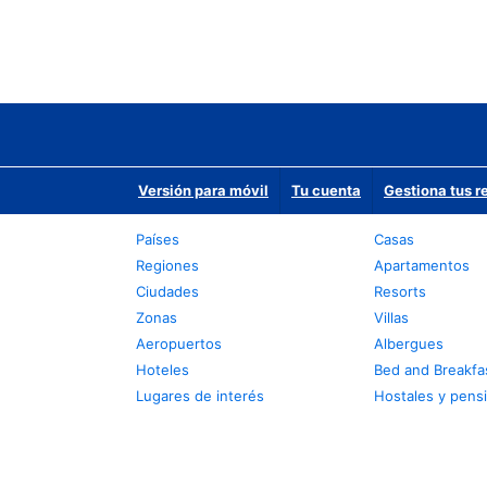
Versión para móvil
Tu cuenta
Gestiona tus r
Países
Casas
Regiones
Apartamentos
Ciudades
Resorts
Zonas
Villas
Aeropuertos
Albergues
Hoteles
Bed and Breakfa
Lugares de interés
Hostales y pens