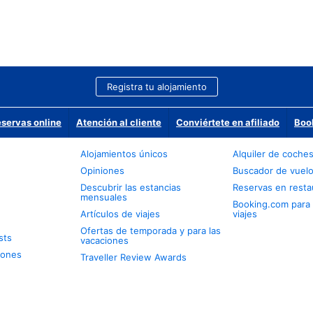
Registra tu alojamiento
eservas online
Atención al cliente
Conviértete en afiliado
Boo
Alojamientos únicos
Alquiler de coche
Opiniones
Buscador de vuel
Descubrir las estancias
Reservas en resta
mensuales
Booking.com para
Artículos de viajes
viajes
Ofertas de temporada y para las
sts
vacaciones
iones
Traveller Review Awards