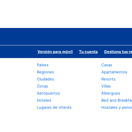
Versión para móvil
Tu cuenta
Gestiona tus r
Países
Casas
Regiones
Apartamentos
Ciudades
Resorts
Zonas
Villas
Aeropuertos
Albergues
Hoteles
Bed and Breakfa
Lugares de interés
Hostales y pens