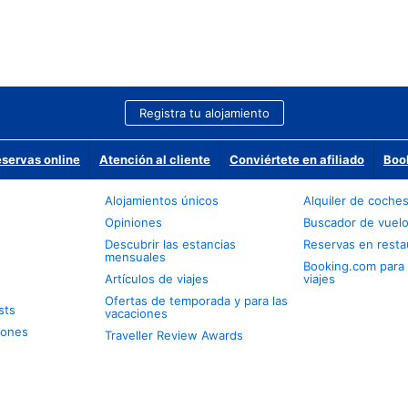
Registra tu alojamiento
eservas online
Atención al cliente
Conviértete en afiliado
Boo
Alojamientos únicos
Alquiler de coche
Opiniones
Buscador de vuel
Descubrir las estancias
Reservas en resta
mensuales
Booking.com para
Artículos de viajes
viajes
Ofertas de temporada y para las
sts
vacaciones
iones
Traveller Review Awards