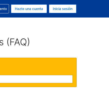
la reserva
iento
Hazte una cuenta
Inicia sesión
s EUR
. Tu idioma actual es Español
s (FAQ)