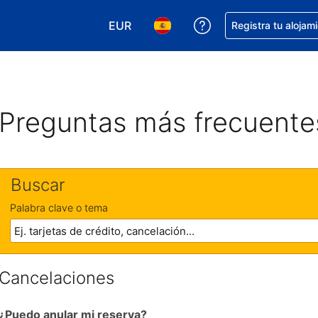
EUR
Obtener ayuda con 
Registra tu alojam
Elegir tu moneda. Tu moneda actual e
Elegir el idioma que prefieres
Preguntas más frecuente
Buscar
Palabra clave o tema
Cancelaciones
¿Puedo anular mi reserva?