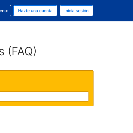
la reserva
iento
Hazte una cuenta
Inicia sesión
s EUR
. Tu idioma actual es Español
s (FAQ)