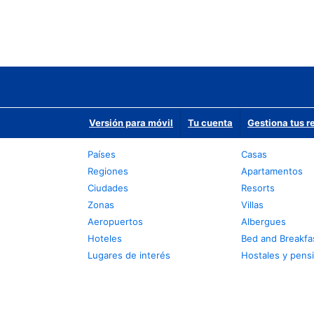
Versión para móvil
Tu cuenta
Gestiona tus r
Países
Casas
Regiones
Apartamentos
Ciudades
Resorts
Zonas
Villas
Aeropuertos
Albergues
Hoteles
Bed and Breakfa
Lugares de interés
Hostales y pens