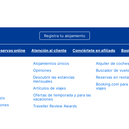
Registra tu alojamiento
eservas online
Atención al cliente
Conviértete en afiliado
Boo
Alojamientos únicos
Alquiler de coche
Opiniones
Buscador de vuel
Descubrir las estancias
Reservas en resta
mensuales
Booking.com para
Artículos de viajes
viajes
Ofertas de temporada y para las
sts
vacaciones
iones
Traveller Review Awards