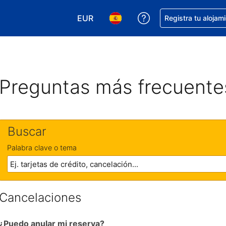
EUR
Obtener ayuda con 
Registra tu alojam
Elegir tu moneda. Tu moneda actual e
Elegir el idioma que prefieres
Preguntas más frecuente
Buscar
Palabra clave o tema
Cancelaciones
¿Puedo anular mi reserva?