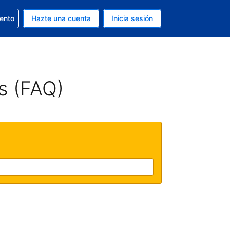
la reserva
iento
Hazte una cuenta
Inicia sesión
s EUR
. Tu idioma actual es Español
s (FAQ)