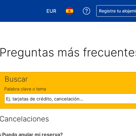
EUR
Obtener ayuda con 
Registra tu alojam
Elegir tu moneda. Tu moneda actual e
Elegir el idioma que prefieres
Preguntas más frecuente
Buscar
Palabra clave o tema
Cancelaciones
¿Puedo anular mi reserva?