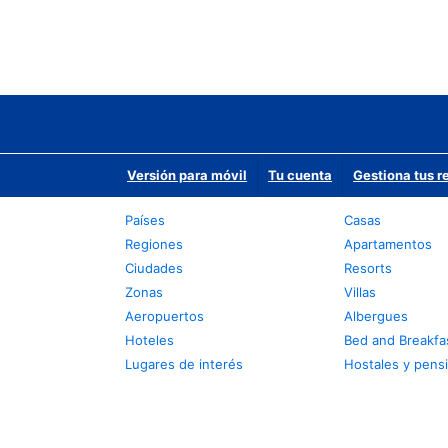
Versión para móvil
Tu cuenta
Gestiona tus r
Países
Casas
Regiones
Apartamentos
Ciudades
Resorts
Zonas
Villas
Aeropuertos
Albergues
Hoteles
Bed and Breakfa
Lugares de interés
Hostales y pens