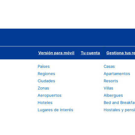
Versión para móvil
Tu cuenta
Gestiona tus r
Países
Casas
Regiones
Apartamentos
Ciudades
Resorts
Zonas
Villas
Aeropuertos
Albergues
Hoteles
Bed and Breakfa
Lugares de interés
Hostales y pens