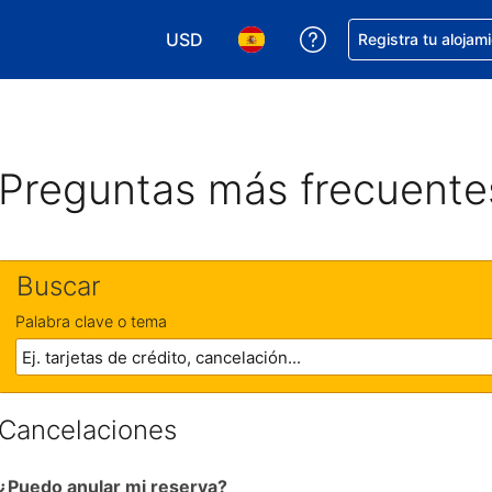
USD
Obtener ayuda con 
Registra tu alojam
Elegir tu moneda. Tu moneda actual e
Elegir el idioma que prefieres
Preguntas más frecuente
Buscar
Palabra clave o tema
Cancelaciones
¿Puedo anular mi reserva?