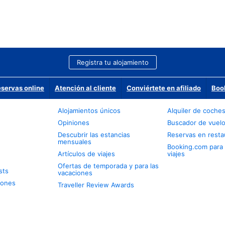
Registra tu alojamiento
eservas online
Atención al cliente
Conviértete en afiliado
Boo
Alojamientos únicos
Alquiler de coche
Opiniones
Buscador de vuel
Descubrir las estancias
Reservas en resta
mensuales
Booking.com para
Artículos de viajes
viajes
Ofertas de temporada y para las
sts
vacaciones
iones
Traveller Review Awards