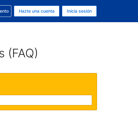
la reserva
iento
Hazte una cuenta
Inicia sesión
s Dólar de EEUU
. Tu idioma actual es Español
s (FAQ)