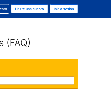
la reserva
iento
Hazte una cuenta
Inicia sesión
s Dólar de EEUU
. Tu idioma actual es Español
s (FAQ)