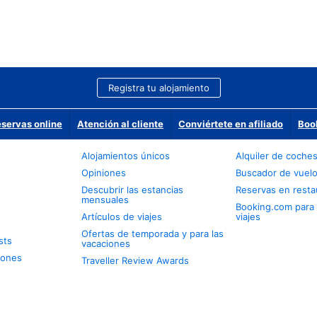
Registra tu alojamiento
eservas online
Atención al cliente
Conviértete en afiliado
Boo
Alojamientos únicos
Alquiler de coche
Opiniones
Buscador de vuel
Descubrir las estancias
Reservas en resta
mensuales
Booking.com para
Artículos de viajes
viajes
Ofertas de temporada y para las
sts
vacaciones
iones
Traveller Review Awards