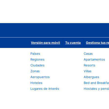
Versión para móvil
Tu cuenta
Gestiona tus r
Países
Casas
Regiones
Apartamentos
Ciudades
Resorts
Zonas
Villas
Aeropuertos
Albergues
Hoteles
Bed and Breakfa
Lugares de interés
Hostales y pens