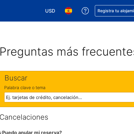
USD
Obtener ayuda con 
Registra tu alojam
Elegir tu moneda. Tu moneda actual e
Elegir el idioma que prefieres
Preguntas más frecuente
Buscar
Palabra clave o tema
Cancelaciones
¿Puedo anular mi reserva?