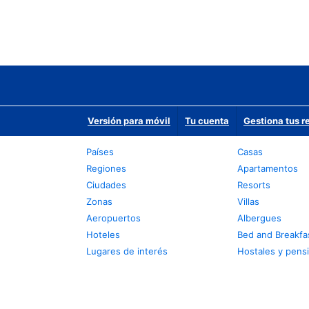
Versión para móvil
Tu cuenta
Gestiona tus r
Países
Casas
Regiones
Apartamentos
Ciudades
Resorts
Zonas
Villas
Aeropuertos
Albergues
Hoteles
Bed and Breakfa
Lugares de interés
Hostales y pens