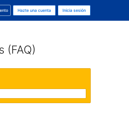
la reserva
iento
Hazte una cuenta
Inicia sesión
s Dólar de EEUU
. Tu idioma actual es Español
s (FAQ)