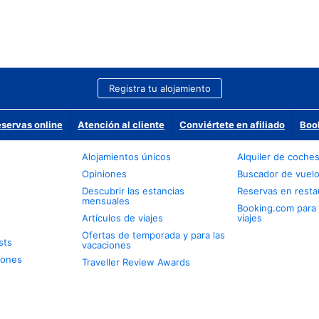
Registra tu alojamiento
eservas online
Atención al cliente
Conviértete en afiliado
Boo
Alojamientos únicos
Alquiler de coche
Opiniones
Buscador de vuel
Descubrir las estancias
Reservas en resta
mensuales
Booking.com para
Artículos de viajes
viajes
Ofertas de temporada y para las
sts
vacaciones
iones
Traveller Review Awards