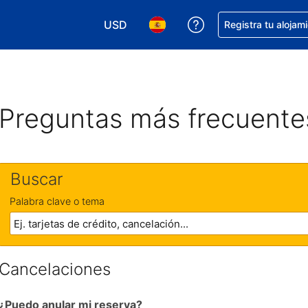
USD
Obtener ayuda con 
Registra tu alojam
Elegir tu moneda. Tu moneda actual e
Elegir el idioma que prefieres
Preguntas más frecuente
Buscar
Palabra clave o tema
Cancelaciones
¿Puedo anular mi reserva?