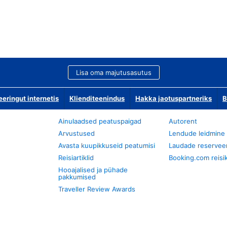
Lisa oma majutusasutus
ringut internetis
Klienditeenindus
Hakka jaotuspartneriks
B
Ainulaadsed peatuspaigad
Autorent
Arvustused
Lendude leidmine
Avasta kuupikkuseid peatumisi
Laudade reservee
Reisiartiklid
Booking.com reisik
Hooajalised ja pühade
pakkumised
Traveller Review Awards