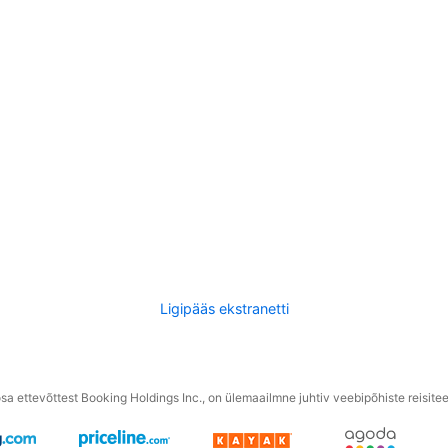
Ligipääs ekstranetti
a ettevõttest Booking Holdings Inc., on ülemaailmne juhtiv veebipõhiste reisite