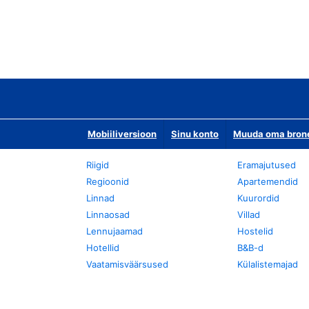
Mobiiliversioon
Sinu konto
Muuda oma bronee
Riigid
Eramajutused
Regioonid
Apartemendid
Linnad
Kuurordid
Linnaosad
Villad
Lennujaamad
Hostelid
Hotellid
B&B-d
Vaatamisväärsused
Külalistemajad