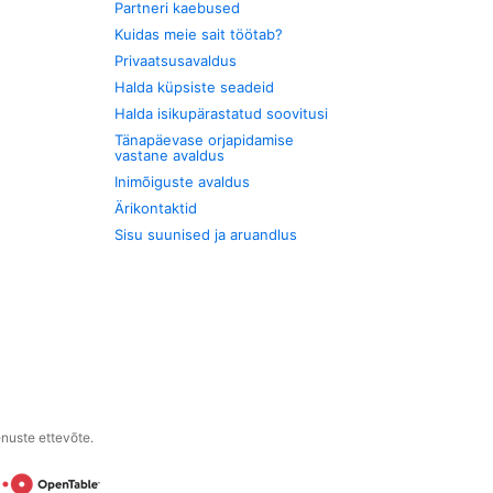
Partneri kaebused
Kuidas meie sait töötab?
Privaatsusavaldus
Halda küpsiste seadeid
Halda isikupärastatud soovitusi
Tänapäevase orjapidamise
vastane avaldus
Inimõiguste avaldus
Ärikontaktid
Sisu suunised ja aruandlus
enuste ettevõte.