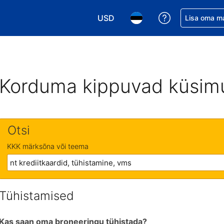
USD
Saa broneerin
Lisa oma m
Vali valuuta. Praegune valitud va
Vali keel. Praegune valit
Korduma kippuvad küsim
Otsi
KKK märksõna või teema
Tühistamised
Kas saan oma broneeringu tühistada?