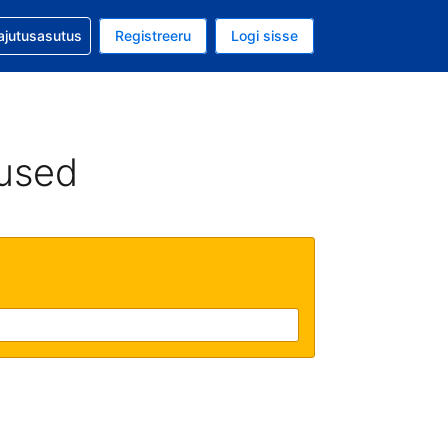
guga abi
ajutusasutus
Registreeru
Logi sisse
luuta on USA dollar
ud keel on Eesti keeles
used