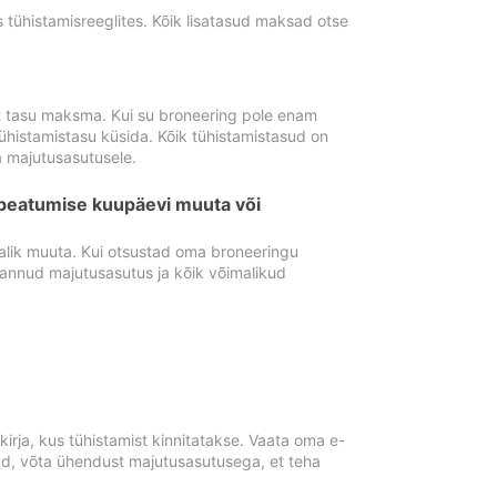
tühistamisreeglites. Kõik lisatasud maksad otse
st tasu maksma. Kui su broneering pole enam
ühistamistasu küsida. Kõik tühistamistasud on
 majutusasutusele.
peatumise kuupäevi muuta või
lik muuta. Kui otsustad oma broneeringu
pannud majutusasutus ja kõik võimalikud
rja, kus tühistamist kinnitatakse. Vaata oma e-
anud, võta ühendust majutusasutusega, et teha