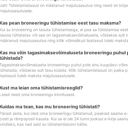
Jah! Tühistamistasud on määranud majutusasutus ning need on kirjas 
majutusasutusele.
Kas pean broneeringu tühistamise eest tasu maksma?
Kui su broneering on tasuta tühistamisega, ei pea sa tühistamise ee
tasuta tühistatav või see on tagasimaksevõimaluseta, võidakse sult t
määranud majutusasutus ning kõik võimalikud lisatasud tuleb maksta
Kas ma võin tagasimaksevõimaluseta broneeringu puhul 
tühistada?
Tagasimaksevõimaluseta broneeringu puhul pole sinu kuupäevi võima
tühistada, võidakse sult tasu küsida. Kõik tühistamistasud on paika 
lisatasud tuleb maksta majutusasutusele.
Kust ma leian oma tühistamisreeglid?
Leiad need oma broneeringu kinnitusest.
Kuidas ma tean, kas mu broneering tühistati?
Pärast seda, kui oled oma broneeringu tühistanud, peaksid saama e-ki
posti ja rämpsposti kausta. Kui sa ei ole 24 tunni jooksul e-kirja sa
kindlaks, kas nad said su tühistamissoovi kätte.