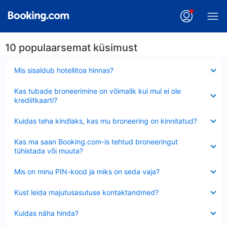
10 populaarsemat küsimust
Ahendatud
Mis sisaldub hotellitoa hinnas?
Ahendatud
Kas tubade broneerimine on võimalik kui mul ei ole
krediitkaarti?
Ahendatud
Kuidas teha kindlaks, kas mu broneering on kinnitatud?
Ahendatud
Kas ma saan Booking.com-is tehtud broneeringut
tühistada või muuta?
Ahendatud
Mis on minu PIN-kood ja miks on seda vaja?
Ahendatud
Kust leida majutusasutuse kontaktandmed?
Ahendatud
Kuidas näha hinda?