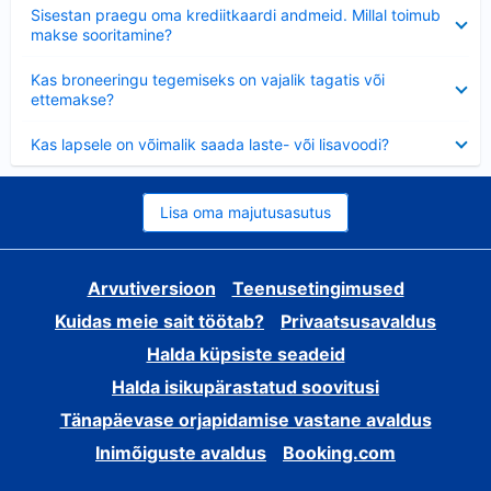
Ahendatud
Sisestan praegu oma krediitkaardi andmeid. Millal toimub
makse sooritamine?
Ahendatud
Kas broneeringu tegemiseks on vajalik tagatis või
ettemakse?
Ahendatud
Kas lapsele on võimalik saada laste- või lisavoodi?
Lisa oma majutusasutus
Arvutiversioon
Teenusetingimused
Kuidas meie sait töötab?
Privaatsusavaldus
Halda küpsiste seadeid
Halda isikupärastatud soovitusi
Tänapäevase orjapidamise vastane avaldus
Inimõiguste avaldus
Booking.com