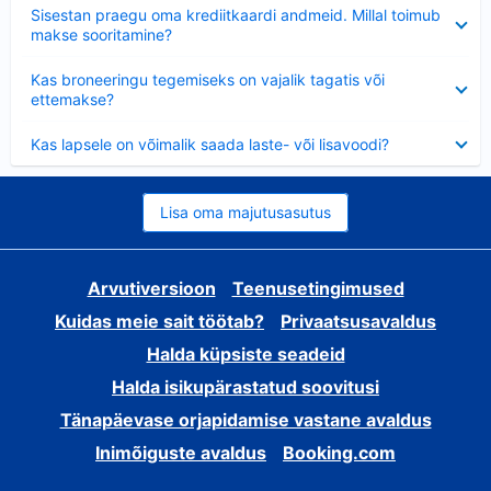
Ahendatud
Sisestan praegu oma krediitkaardi andmeid. Millal toimub
makse sooritamine?
Ahendatud
Kas broneeringu tegemiseks on vajalik tagatis või
ettemakse?
Ahendatud
Kas lapsele on võimalik saada laste- või lisavoodi?
Lisa oma majutusasutus
Arvutiversioon
Teenusetingimused
Kuidas meie sait töötab?
Privaatsusavaldus
Halda küpsiste seadeid
Halda isikupärastatud soovitusi
Tänapäevase orjapidamise vastane avaldus
Inimõiguste avaldus
Booking.com