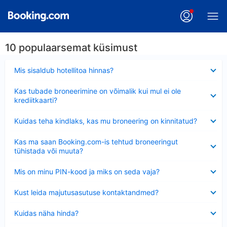
10 populaarsemat küsimust
Ahendatud
Mis sisaldub hotellitoa hinnas?
Ahendatud
Kas tubade broneerimine on võimalik kui mul ei ole
krediitkaarti?
Ahendatud
Kuidas teha kindlaks, kas mu broneering on kinnitatud?
Ahendatud
Kas ma saan Booking.com-is tehtud broneeringut
tühistada või muuta?
Ahendatud
Mis on minu PIN-kood ja miks on seda vaja?
Ahendatud
Kust leida majutusasutuse kontaktandmed?
Ahendatud
Kuidas näha hinda?