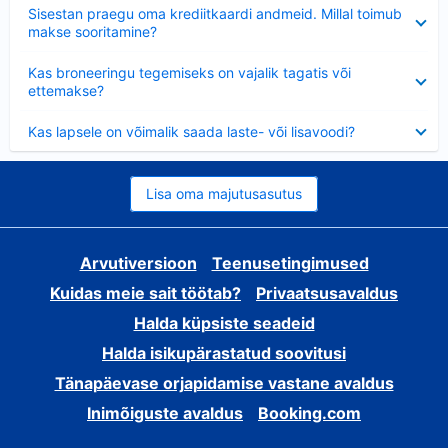
Ahendatud
Sisestan praegu oma krediitkaardi andmeid. Millal toimub
makse sooritamine?
Ahendatud
Kas broneeringu tegemiseks on vajalik tagatis või
ettemakse?
Ahendatud
Kas lapsele on võimalik saada laste- või lisavoodi?
Lisa oma majutusasutus
Arvutiversioon
Teenusetingimused
Kuidas meie sait töötab?
Privaatsusavaldus
Halda küpsiste seadeid
Halda isikupärastatud soovitusi
Tänapäevase orjapidamise vastane avaldus
Inimõiguste avaldus
Booking.com