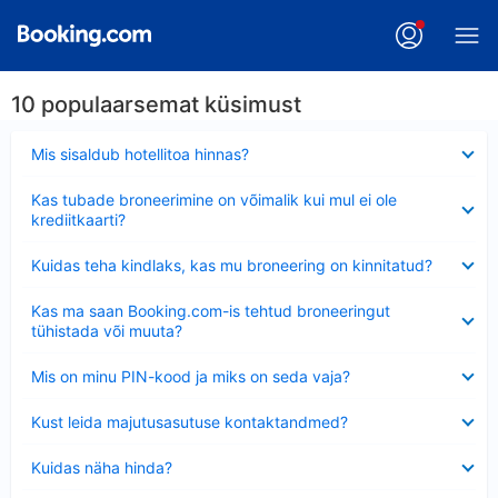
10 populaarsemat küsimust
Ahendatud
Mis sisaldub hotellitoa hinnas?
Ahendatud
Kas tubade broneerimine on võimalik kui mul ei ole
krediitkaarti?
Ahendatud
Kuidas teha kindlaks, kas mu broneering on kinnitatud?
Ahendatud
Kas ma saan Booking.com-is tehtud broneeringut
tühistada või muuta?
Ahendatud
Mis on minu PIN-kood ja miks on seda vaja?
Ahendatud
Kust leida majutusasutuse kontaktandmed?
Ahendatud
Kuidas näha hinda?