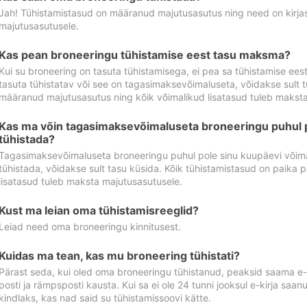
Jah! Tühistamistasud on määranud majutusasutus ning need on kirjas 
majutusasutusele.
Kas pean broneeringu tühistamise eest tasu maksma?
Kui su broneering on tasuta tühistamisega, ei pea sa tühistamise ee
tasuta tühistatav või see on tagasimaksevõimaluseta, võidakse sult t
määranud majutusasutus ning kõik võimalikud lisatasud tuleb maksta
Kas ma võin tagasimaksevõimaluseta broneeringu puhul 
tühistada?
Tagasimaksevõimaluseta broneeringu puhul pole sinu kuupäevi võima
tühistada, võidakse sult tasu küsida. Kõik tühistamistasud on paika 
lisatasud tuleb maksta majutusasutusele.
Kust ma leian oma tühistamisreeglid?
Leiad need oma broneeringu kinnitusest.
Kuidas ma tean, kas mu broneering tühistati?
Pärast seda, kui oled oma broneeringu tühistanud, peaksid saama e-ki
posti ja rämpsposti kausta. Kui sa ei ole 24 tunni jooksul e-kirja sa
kindlaks, kas nad said su tühistamissoovi kätte.