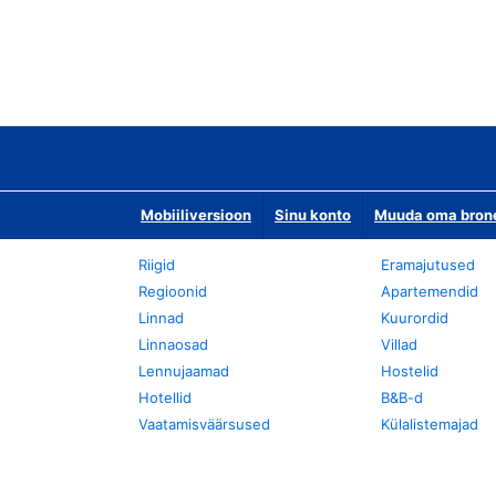
Mobiiliversioon
Sinu konto
Muuda oma bronee
Riigid
Eramajutused
Regioonid
Apartemendid
Linnad
Kuurordid
Linnaosad
Villad
Lennujaamad
Hostelid
Hotellid
B&B-d
Vaatamisväärsused
Külalistemajad