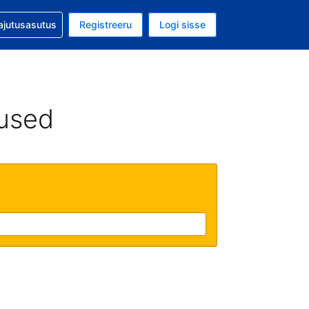
guga abi
ajutusasutus
Registreeru
Logi sisse
aluuta on EUR
ud keel on Eesti keeles
used