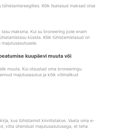
tühistamisreeglites. Kõik lisatasud maksad otse
st tasu maksma. Kui su broneering pole enam
ühistamistasu küsida. Kõik tühistamistasud on
 majutusasutusele.
peatumise kuupäevi muuta või
lik muuta. Kui otsustad oma broneeringu
pannud majutusasutus ja kõik võimalikud
rja, kus tühistamist kinnitatakse. Vaata oma e-
anud, võta ühendust majutusasutusega, et teha