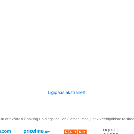
Ligipääs ekstranetti
a ettevõttest Booking Holdings Inc., on ülemaailmne juhtiv veebipõhiste reisite