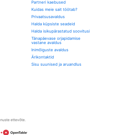
Partneri kaebused
Kuidas meie sait töötab?
Privaatsusavaldus
Halda küpsiste seadeid
Halda isikupärastatud soovitusi
Tänapäevase orjapidamise
vastane avaldus
Inimõiguste avaldus
Ärikontaktid
Sisu suunised ja aruandlus
enuste ettevõte.