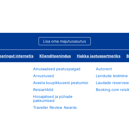
Lisa oma majutusasutus
ringut internetis
Klienditeenindus
Hakka jaotuspartneriks
B
Ainulaadsed peatuspaigad
Autorent
Arvustused
Lendude leidmine
Avasta kuupikkuseid peatumisi
Laudade reservee
Reisiartiklid
Booking.com reisik
Hooajalised ja pühade
pakkumised
Traveller Review Awards