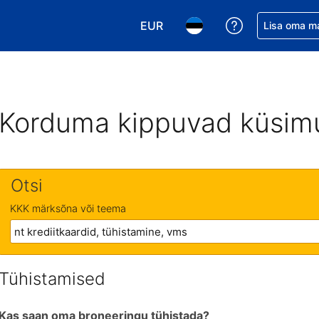
EUR
Saa broneerin
Lisa oma m
Vali valuuta. Praegune valitud v
Vali keel. Praegune valit
Korduma kippuvad küsim
Otsi
KKK märksõna või teema
Tühistamised
Kas saan oma broneeringu tühistada?