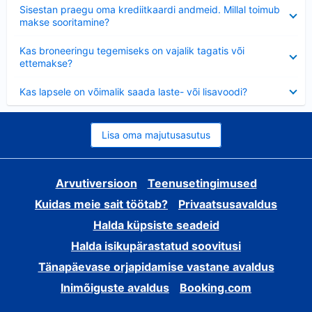
Ahendatud
Sisestan praegu oma krediitkaardi andmeid. Millal toimub
makse sooritamine?
Ahendatud
Kas broneeringu tegemiseks on vajalik tagatis või
ettemakse?
Ahendatud
Kas lapsele on võimalik saada laste- või lisavoodi?
Lisa oma majutusasutus
Arvutiversioon
Teenusetingimused
Kuidas meie sait töötab?
Privaatsusavaldus
Halda küpsiste seadeid
Halda isikupärastatud soovitusi
Tänapäevase orjapidamise vastane avaldus
Inimõiguste avaldus
Booking.com