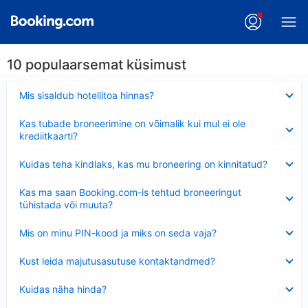
10 populaarsemat küsimust
Ahendatud
Mis sisaldub hotellitoa hinnas?
Ahendatud
Kas tubade broneerimine on võimalik kui mul ei ole
krediitkaarti?
Ahendatud
Kuidas teha kindlaks, kas mu broneering on kinnitatud?
Ahendatud
Kas ma saan Booking.com-is tehtud broneeringut
tühistada või muuta?
Ahendatud
Mis on minu PIN-kood ja miks on seda vaja?
Ahendatud
Kust leida majutusasutuse kontaktandmed?
Ahendatud
Kuidas näha hinda?