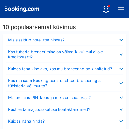
10 populaarsemat küsimust
Ahendatud
Mis sisaldub hotellitoa hinnas?
Ahendatud
Kas tubade broneerimine on võimalik kui mul ei ole
krediitkaarti?
Ahendatud
Kuidas teha kindlaks, kas mu broneering on kinnitatud?
Ahendatud
Kas ma saan Booking.com-is tehtud broneeringut
tühistada või muuta?
Ahendatud
Mis on minu PIN-kood ja miks on seda vaja?
Ahendatud
Kust leida majutusasutuse kontaktandmed?
Ahendatud
Kuidas näha hinda?