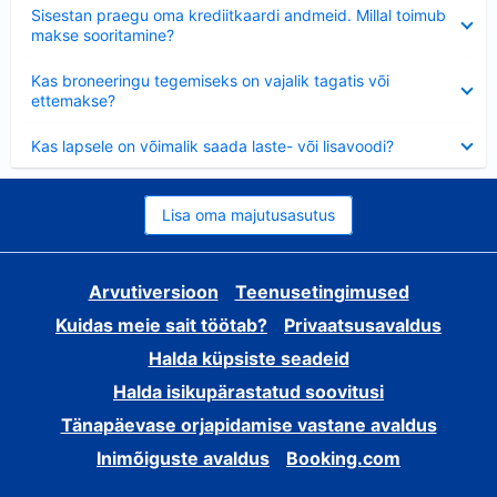
Ahendatud
Sisestan praegu oma krediitkaardi andmeid. Millal toimub
makse sooritamine?
Ahendatud
Kas broneeringu tegemiseks on vajalik tagatis või
ettemakse?
Ahendatud
Kas lapsele on võimalik saada laste- või lisavoodi?
Lisa oma majutusasutus
Arvutiversioon
Teenusetingimused
Kuidas meie sait töötab?
Privaatsusavaldus
Halda küpsiste seadeid
Halda isikupärastatud soovitusi
Tänapäevase orjapidamise vastane avaldus
Inimõiguste avaldus
Booking.com