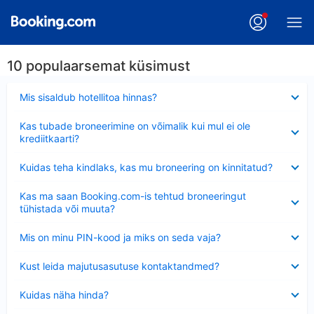
10 populaarsemat küsimust
Ahendatud
Mis sisaldub hotellitoa hinnas?
Ahendatud
Kas tubade broneerimine on võimalik kui mul ei ole
krediitkaarti?
Ahendatud
Kuidas teha kindlaks, kas mu broneering on kinnitatud?
Ahendatud
Kas ma saan Booking.com-is tehtud broneeringut
tühistada või muuta?
Ahendatud
Mis on minu PIN-kood ja miks on seda vaja?
Ahendatud
Kust leida majutusasutuse kontaktandmed?
Ahendatud
Kuidas näha hinda?