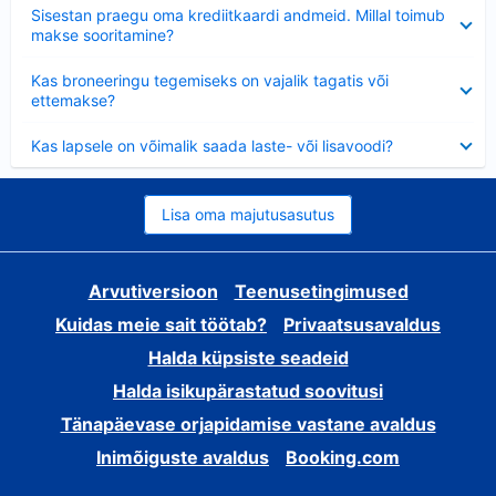
Ahendatud
Sisestan praegu oma krediitkaardi andmeid. Millal toimub
makse sooritamine?
Ahendatud
Kas broneeringu tegemiseks on vajalik tagatis või
ettemakse?
Ahendatud
Kas lapsele on võimalik saada laste- või lisavoodi?
Lisa oma majutusasutus
Arvutiversioon
Teenusetingimused
Kuidas meie sait töötab?
Privaatsusavaldus
Halda küpsiste seadeid
Halda isikupärastatud soovitusi
Tänapäevase orjapidamise vastane avaldus
Inimõiguste avaldus
Booking.com