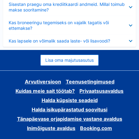
Ahendatud
Sisestan praegu oma krediitkaardi andmeid. Millal toimub
makse sooritamine?
Ahendatud
Kas broneeringu tegemiseks on vajalik tagatis või
ettemakse?
Ahendatud
Kas lapsele on võimalik saada laste- või lisavoodi?
Lisa oma majutusasutus
Arvutiversioon
Teenusetingimused
Kuidas meie sait töötab?
Privaatsusavaldus
Halda küpsiste seadeid
Halda isikupärastatud soovitusi
Tänapäevase orjapidamise vastane avaldus
Inimõiguste avaldus
Booking.com