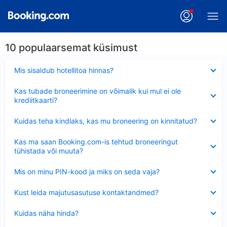
10 populaarsemat küsimust
Ahendatud
Mis sisaldub hotellitoa hinnas?
Ahendatud
Kas tubade broneerimine on võimalik kui mul ei ole
krediitkaarti?
Ahendatud
Kuidas teha kindlaks, kas mu broneering on kinnitatud?
Ahendatud
Kas ma saan Booking.com-is tehtud broneeringut
tühistada või muuta?
Ahendatud
Mis on minu PIN-kood ja miks on seda vaja?
Ahendatud
Kust leida majutusasutuse kontaktandmed?
Ahendatud
Kuidas näha hinda?