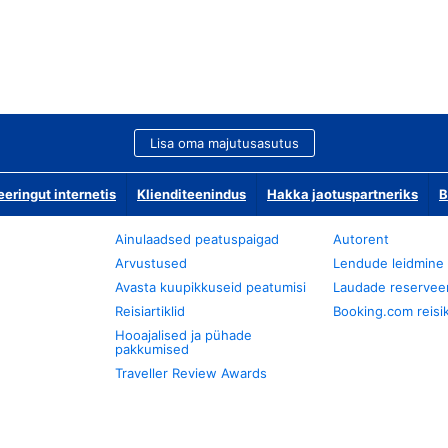
Lisa oma majutusasutus
ringut internetis
Klienditeenindus
Hakka jaotuspartneriks
B
Ainulaadsed peatuspaigad
Autorent
Arvustused
Lendude leidmine
Avasta kuupikkuseid peatumisi
Laudade reservee
Reisiartiklid
Booking.com reisik
Hooajalised ja pühade
pakkumised
Traveller Review Awards