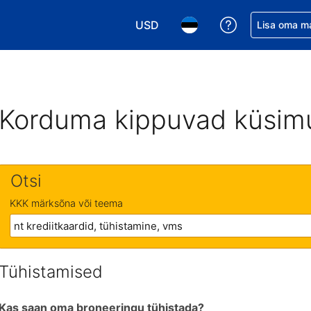
USD
Saa broneerin
Lisa oma m
Vali valuuta. Praegune valitud va
Vali keel. Praegune valit
Korduma kippuvad küsim
Otsi
KKK märksõna või teema
Tühistamised
Kas saan oma broneeringu tühistada?