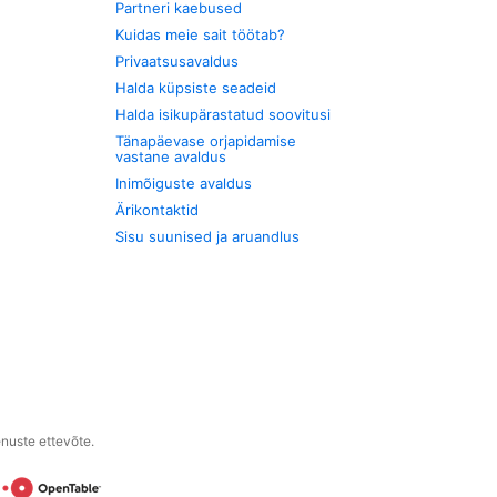
Partneri kaebused
Kuidas meie sait töötab?
Privaatsusavaldus
Halda küpsiste seadeid
Halda isikupärastatud soovitusi
Tänapäevase orjapidamise
vastane avaldus
Inimõiguste avaldus
Ärikontaktid
Sisu suunised ja aruandlus
enuste ettevõte.