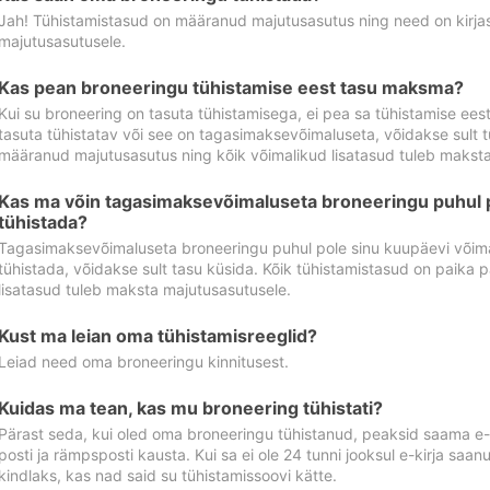
Jah! Tühistamistasud on määranud majutusasutus ning need on kirjas 
majutusasutusele.
Kas pean broneeringu tühistamise eest tasu maksma?
Kui su broneering on tasuta tühistamisega, ei pea sa tühistamise ee
tasuta tühistatav või see on tagasimaksevõimaluseta, võidakse sult t
määranud majutusasutus ning kõik võimalikud lisatasud tuleb maksta
Kas ma võin tagasimaksevõimaluseta broneeringu puhul 
tühistada?
Tagasimaksevõimaluseta broneeringu puhul pole sinu kuupäevi võima
tühistada, võidakse sult tasu küsida. Kõik tühistamistasud on paika 
lisatasud tuleb maksta majutusasutusele.
Kust ma leian oma tühistamisreeglid?
Leiad need oma broneeringu kinnitusest.
Kuidas ma tean, kas mu broneering tühistati?
Pärast seda, kui oled oma broneeringu tühistanud, peaksid saama e-ki
posti ja rämpsposti kausta. Kui sa ei ole 24 tunni jooksul e-kirja sa
kindlaks, kas nad said su tühistamissoovi kätte.