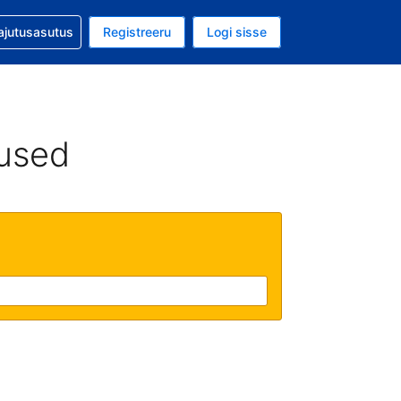
guga abi
ajutusasutus
Registreeru
Logi sisse
luuta on USA dollar
ud keel on Eesti keeles
used