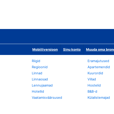
Mobiiliversioon
Sinu konto
Muuda oma bronee
Riigid
Eramajutused
Regioonid
Apartemendid
Linnad
Kuurordid
Linnaosad
Villad
Lennujaamad
Hostelid
Hotellid
B&B-d
Vaatamisväärsused
Külalistemajad