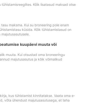
tühistamisreeglites. Kõik lisatasud maksad otse
st tasu maksma. Kui su broneering pole enam
ühistamistasu küsida. Kõik tühistamistasud on
 majutusasutusele.
peatumise kuupäevi muuta või
lik muuta. Kui otsustad oma broneeringu
pannud majutusasutus ja kõik võimalikud
rja, kus tühistamist kinnitatakse. Vaata oma e-
anud, võta ühendust majutusasutusega, et teha