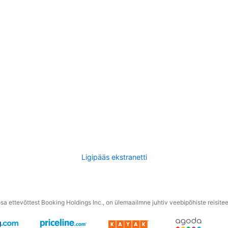
Ligipääs ekstranetti
a ettevõttest Booking Holdings Inc., on ülemaailmne juhtiv veebipõhiste reisite