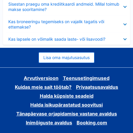
Ahendatud
Sisestan praegu oma krediitkaardi andmeid. Millal toimub
makse sooritamine?
Ahendatud
Kas broneeringu tegemiseks on vajalik tagatis või
ettemakse?
Ahendatud
Kas lapsele on võimalik saada laste- või lisavoodi?
Lisa oma majutusasutus
Arvutiversioon
Teenusetingimused
Kuidas meie sait töötab?
Privaatsusavaldus
Halda küpsiste seadeid
Halda isikupärastatud soovitusi
Tänapäevase orjapidamise vastane avaldus
Inimõiguste avaldus
Booking.com