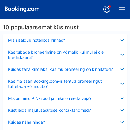
10 populaarsemat küsimust
Ahendatud
Mis sisaldub hotellitoa hinnas?
Ahendatud
Kas tubade broneerimine on võimalik kui mul ei ole
krediitkaarti?
Ahendatud
Kuidas teha kindlaks, kas mu broneering on kinnitatud?
Ahendatud
Kas ma saan Booking.com-is tehtud broneeringut
tühistada või muuta?
Ahendatud
Mis on minu PIN-kood ja miks on seda vaja?
Ahendatud
Kust leida majutusasutuse kontaktandmed?
Ahendatud
Kuidas näha hinda?