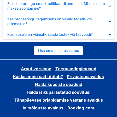
Ahendatud
Sisestan praegu oma krediitkaardi andmeid. Millal toimub
makse sooritamine?
Ahendatud
Kas broneeringu tegemiseks on vajalik tagatis või
ettemakse?
Ahendatud
Kas lapsele on võimalik saada laste- või lisavoodi?
Lisa oma majutusasutus
Arvutiversioon
Teenusetingimused
Kuidas meie sait töötab?
Privaatsusavaldus
Halda küpsiste seadeid
Halda isikupärastatud soovitusi
Tänapäevase orjapidamise vastane avaldus
Inimõiguste avaldus
Booking.com