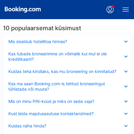
10 populaarsemat küsimust
Ahendatud
Mis sisaldub hotellitoa hinnas?
Ahendatud
Kas tubade broneerimine on võimalik kui mul ei ole
krediitkaarti?
Ahendatud
Kuidas teha kindlaks, kas mu broneering on kinnitatud?
Ahendatud
Kas ma saan Booking.com-is tehtud broneeringut
tühistada või muuta?
Ahendatud
Mis on minu PIN-kood ja miks on seda vaja?
Ahendatud
Kust leida majutusasutuse kontaktandmed?
Ahendatud
Kuidas näha hinda?