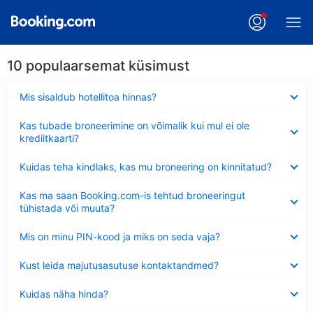
10 populaarsemat küsimust
Ahendatud
Mis sisaldub hotellitoa hinnas?
Ahendatud
Kas tubade broneerimine on võimalik kui mul ei ole
krediitkaarti?
Ahendatud
Kuidas teha kindlaks, kas mu broneering on kinnitatud?
Ahendatud
Kas ma saan Booking.com-is tehtud broneeringut
tühistada või muuta?
Ahendatud
Mis on minu PIN-kood ja miks on seda vaja?
Ahendatud
Kust leida majutusasutuse kontaktandmed?
Ahendatud
Kuidas näha hinda?