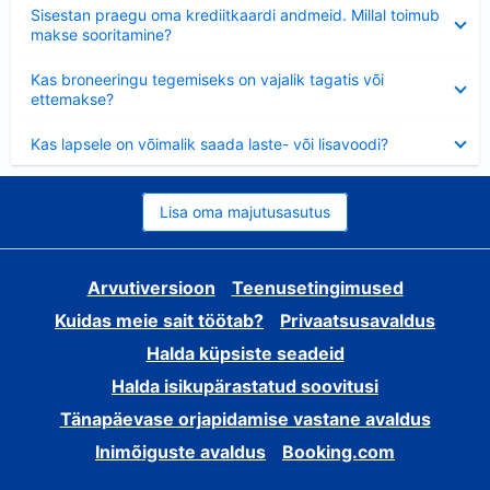
Ahendatud
Sisestan praegu oma krediitkaardi andmeid. Millal toimub
makse sooritamine?
Ahendatud
Kas broneeringu tegemiseks on vajalik tagatis või
ettemakse?
Ahendatud
Kas lapsele on võimalik saada laste- või lisavoodi?
Lisa oma majutusasutus
Arvutiversioon
Teenusetingimused
Kuidas meie sait töötab?
Privaatsusavaldus
Halda küpsiste seadeid
Halda isikupärastatud soovitusi
Tänapäevase orjapidamise vastane avaldus
Inimõiguste avaldus
Booking.com