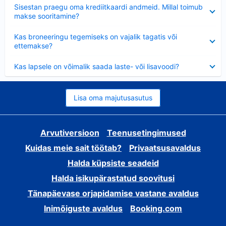
Ahendatud
Sisestan praegu oma krediitkaardi andmeid. Millal toimub
makse sooritamine?
Ahendatud
Kas broneeringu tegemiseks on vajalik tagatis või
ettemakse?
Ahendatud
Kas lapsele on võimalik saada laste- või lisavoodi?
Lisa oma majutusasutus
Arvutiversioon
Teenusetingimused
Kuidas meie sait töötab?
Privaatsusavaldus
Halda küpsiste seadeid
Halda isikupärastatud soovitusi
Tänapäevase orjapidamise vastane avaldus
Inimõiguste avaldus
Booking.com