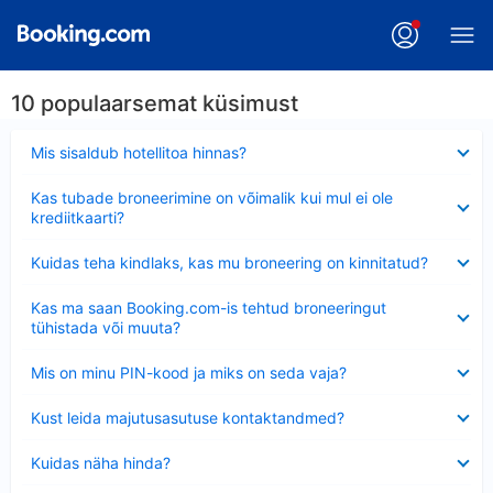
10 populaarsemat küsimust
Ahendatud
Mis sisaldub hotellitoa hinnas?
Ahendatud
Kas tubade broneerimine on võimalik kui mul ei ole
krediitkaarti?
Ahendatud
Kuidas teha kindlaks, kas mu broneering on kinnitatud?
Ahendatud
Kas ma saan Booking.com-is tehtud broneeringut
tühistada või muuta?
Ahendatud
Mis on minu PIN-kood ja miks on seda vaja?
Ahendatud
Kust leida majutusasutuse kontaktandmed?
Ahendatud
Kuidas näha hinda?