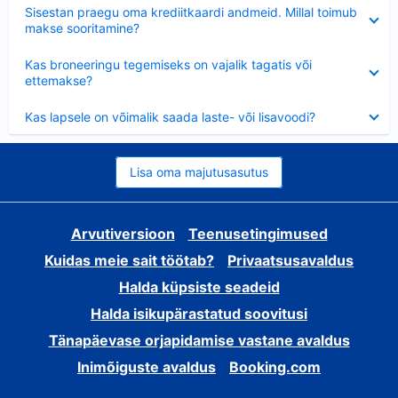
Ahendatud
Sisestan praegu oma krediitkaardi andmeid. Millal toimub
makse sooritamine?
Ahendatud
Kas broneeringu tegemiseks on vajalik tagatis või
ettemakse?
Ahendatud
Kas lapsele on võimalik saada laste- või lisavoodi?
Lisa oma majutusasutus
Arvutiversioon
Teenusetingimused
Kuidas meie sait töötab?
Privaatsusavaldus
Halda küpsiste seadeid
Halda isikupärastatud soovitusi
Tänapäevase orjapidamise vastane avaldus
Inimõiguste avaldus
Booking.com