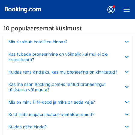
10 populaarsemat küsimust
Ahendatud
Mis sisaldub hotellitoa hinnas?
Ahendatud
Kas tubade broneerimine on võimalik kui mul ei ole
krediitkaarti?
Ahendatud
Kuidas teha kindlaks, kas mu broneering on kinnitatud?
Ahendatud
Kas ma saan Booking.com-is tehtud broneeringut
tühistada või muuta?
Ahendatud
Mis on minu PIN-kood ja miks on seda vaja?
Ahendatud
Kust leida majutusasutuse kontaktandmed?
Ahendatud
Kuidas näha hinda?