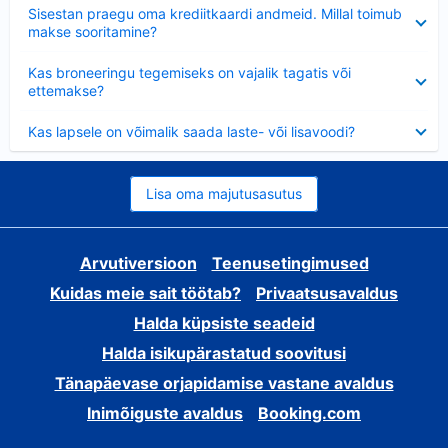
Ahendatud
Sisestan praegu oma krediitkaardi andmeid. Millal toimub
makse sooritamine?
Ahendatud
Kas broneeringu tegemiseks on vajalik tagatis või
ettemakse?
Ahendatud
Kas lapsele on võimalik saada laste- või lisavoodi?
Lisa oma majutusasutus
Arvutiversioon
Teenusetingimused
Kuidas meie sait töötab?
Privaatsusavaldus
Halda küpsiste seadeid
Halda isikupärastatud soovitusi
Tänapäevase orjapidamise vastane avaldus
Inimõiguste avaldus
Booking.com