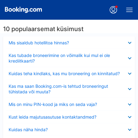
10 populaarsemat küsimust
Ahendatud
Mis sisaldub hotellitoa hinnas?
Ahendatud
Kas tubade broneerimine on võimalik kui mul ei ole
krediitkaarti?
Ahendatud
Kuidas teha kindlaks, kas mu broneering on kinnitatud?
Ahendatud
Kas ma saan Booking.com-is tehtud broneeringut
tühistada või muuta?
Ahendatud
Mis on minu PIN-kood ja miks on seda vaja?
Ahendatud
Kust leida majutusasutuse kontaktandmed?
Ahendatud
Kuidas näha hinda?