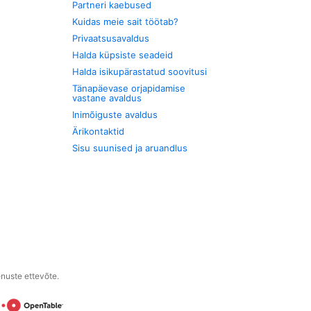
Partneri kaebused
Kuidas meie sait töötab?
Privaatsusavaldus
Halda küpsiste seadeid
Halda isikupärastatud soovitusi
Tänapäevase orjapidamise
vastane avaldus
Inimõiguste avaldus
Ärikontaktid
Sisu suunised ja aruandlus
enuste ettevõte.