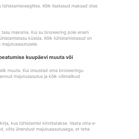
tühistamisreeglites. Kõik lisatasud maksad otse
st tasu maksma. Kui su broneering pole enam
ühistamistasu küsida. Kõik tühistamistasud on
 majutusasutusele.
peatumise kuupäevi muuta või
lik muuta. Kui otsustad oma broneeringu
pannud majutusasutus ja kõik võimalikud
rja, kus tühistamist kinnitatakse. Vaata oma e-
anud, võta ühendust majutusasutusega, et teha