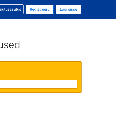
guga abi
ajutusasutus
Registreeru
Logi sisse
aluuta on EUR
ud keel on Eesti keeles
used