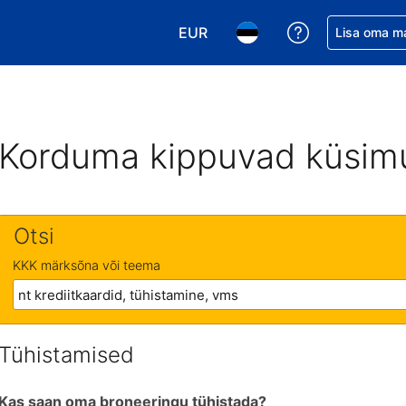
EUR
Saa broneerin
Lisa oma m
Vali valuuta. Praegune valitud v
Vali keel. Praegune valit
Korduma kippuvad küsim
Otsi
KKK märksõna või teema
Tühistamised
Kas saan oma broneeringu tühistada?