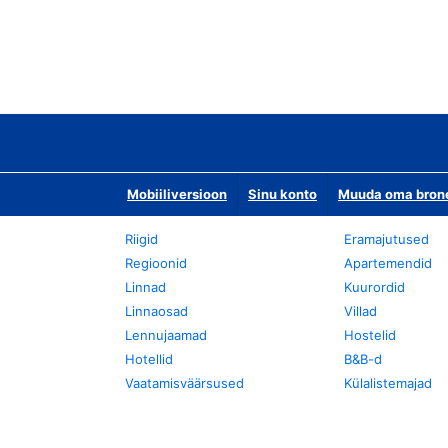
Mobiiliversioon
Sinu konto
Muuda oma bronee
Riigid
Eramajutused
Regioonid
Apartemendid
Linnad
Kuurordid
Linnaosad
Villad
Lennujaamad
Hostelid
Hotellid
B&B-d
Vaatamisväärsused
Külalistemajad