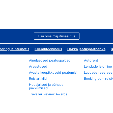
Lisa oma majutusasutus
ringut internetis
Klienditeenindus
Hakka jaotuspartneriks
B
Ainulaadsed peatuspaigad
Autorent
Arvustused
Lendude leidmine
Avasta kuupikkuseid peatumisi
Laudade reservee
Reisiartiklid
Booking.com reisik
Hooajalised ja pühade
pakkumised
Traveller Review Awards