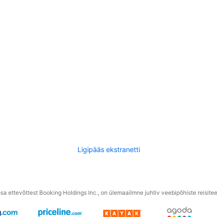
Ligipääs ekstranetti
a ettevõttest Booking Holdings Inc., on ülemaailmne juhtiv veebipõhiste reisite