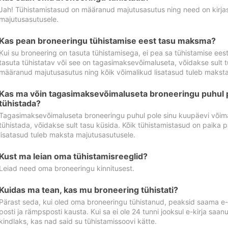
Jah! Tühistamistasud on määranud majutusasutus ning need on kirjas 
majutusasutusele.
Kas pean broneeringu tühistamise eest tasu maksma?
Kui su broneering on tasuta tühistamisega, ei pea sa tühistamise ee
tasuta tühistatav või see on tagasimaksevõimaluseta, võidakse sult t
määranud majutusasutus ning kõik võimalikud lisatasud tuleb maksta
Kas ma võin tagasimaksevõimaluseta broneeringu puhul 
tühistada?
Tagasimaksevõimaluseta broneeringu puhul pole sinu kuupäevi võima
tühistada, võidakse sult tasu küsida. Kõik tühistamistasud on paika 
lisatasud tuleb maksta majutusasutusele.
Kust ma leian oma tühistamisreeglid?
Leiad need oma broneeringu kinnitusest.
Kuidas ma tean, kas mu broneering tühistati?
Pärast seda, kui oled oma broneeringu tühistanud, peaksid saama e-ki
posti ja rämpsposti kausta. Kui sa ei ole 24 tunni jooksul e-kirja sa
kindlaks, kas nad said su tühistamissoovi kätte.