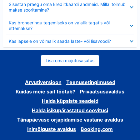
Ahendatud
Sisestan praegu oma krediitkaardi andmeid. Millal toimub
makse sooritamine?
Ahendatud
Kas broneeringu tegemiseks on vajalik tagatis või
ettemakse?
Ahendatud
Kas lapsele on võimalik saada laste- või lisavoodi?
Lisa oma majutusasutus
Arvutiversioon
Teenusetingimused
Kuidas meie sait töötab?
Privaatsusavaldus
Halda küpsiste seadeid
Halda isikupärastatud soovitusi
Tänapäevase orjapidamise vastane avaldus
Inimõiguste avaldus
Booking.com