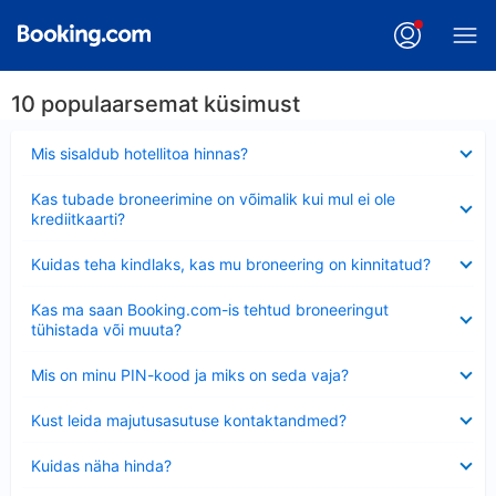
10 populaarsemat küsimust
Ahendatud
Mis sisaldub hotellitoa hinnas?
Ahendatud
Kas tubade broneerimine on võimalik kui mul ei ole
krediitkaarti?
Ahendatud
Kuidas teha kindlaks, kas mu broneering on kinnitatud?
Ahendatud
Kas ma saan Booking.com-is tehtud broneeringut
tühistada või muuta?
Ahendatud
Mis on minu PIN-kood ja miks on seda vaja?
Ahendatud
Kust leida majutusasutuse kontaktandmed?
Ahendatud
Kuidas näha hinda?