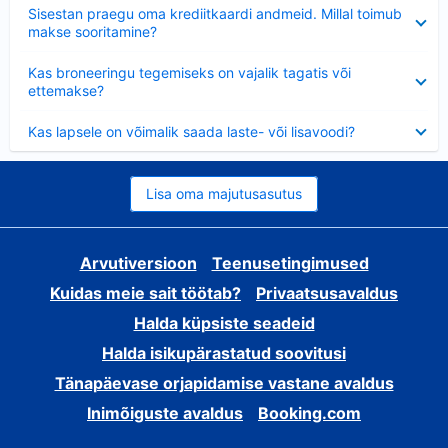
Ahendatud
Sisestan praegu oma krediitkaardi andmeid. Millal toimub
makse sooritamine?
Ahendatud
Kas broneeringu tegemiseks on vajalik tagatis või
ettemakse?
Ahendatud
Kas lapsele on võimalik saada laste- või lisavoodi?
Lisa oma majutusasutus
Arvutiversioon
Teenusetingimused
Kuidas meie sait töötab?
Privaatsusavaldus
Halda küpsiste seadeid
Halda isikupärastatud soovitusi
Tänapäevase orjapidamise vastane avaldus
Inimõiguste avaldus
Booking.com