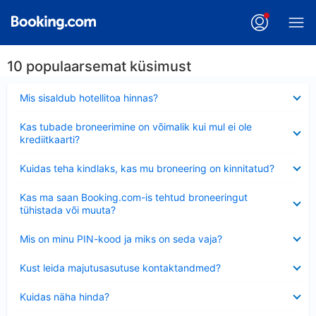
10 populaarsemat küsimust
Ahendatud
Mis sisaldub hotellitoa hinnas?
Ahendatud
Kas tubade broneerimine on võimalik kui mul ei ole
krediitkaarti?
Ahendatud
Kuidas teha kindlaks, kas mu broneering on kinnitatud?
Ahendatud
Kas ma saan Booking.com-is tehtud broneeringut
tühistada või muuta?
Ahendatud
Mis on minu PIN-kood ja miks on seda vaja?
Ahendatud
Kust leida majutusasutuse kontaktandmed?
Ahendatud
Kuidas näha hinda?