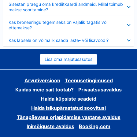
Ahendatud
Sisestan praegu oma krediitkaardi andmeid. Millal toimub
makse sooritamine?
Ahendatud
Kas broneeringu tegemiseks on vajalik tagatis või
ettemakse?
Ahendatud
Kas lapsele on võimalik saada laste- või lisavoodi?
Lisa oma majutusasutus
Arvutiversioon
Teenusetingimused
Kuidas meie sait töötab?
Privaatsusavaldus
Halda küpsiste seadeid
Halda isikupärastatud soovitusi
Tänapäevase orjapidamise vastane avaldus
Inimõiguste avaldus
Booking.com