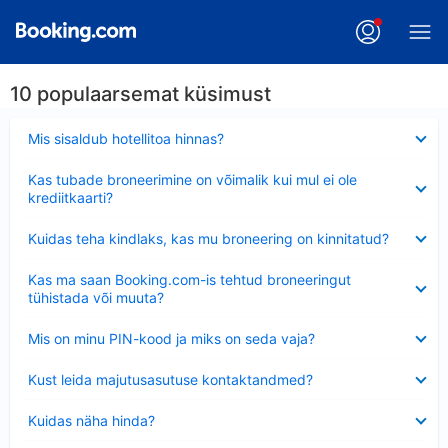
10 populaarsemat küsimust
Ahendatud
Mis sisaldub hotellitoa hinnas?
Ahendatud
Kas tubade broneerimine on võimalik kui mul ei ole
krediitkaarti?
Ahendatud
Kuidas teha kindlaks, kas mu broneering on kinnitatud?
Ahendatud
Kas ma saan Booking.com-is tehtud broneeringut
tühistada või muuta?
Ahendatud
Mis on minu PIN-kood ja miks on seda vaja?
Ahendatud
Kust leida majutusasutuse kontaktandmed?
Ahendatud
Kuidas näha hinda?