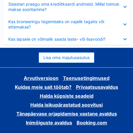
Ahendatud
Sisestan praegu oma krediitkaardi andmeid. Millal toimub
makse sooritamine?
Ahendatud
Kas broneeringu tegemiseks on vajalik tagatis või
ettemakse?
Ahendatud
Kas lapsele on võimalik saada laste- või lisavoodi?
Lisa oma majutusasutus
Arvutiversioon
Teenusetingimused
Kuidas meie sait töötab?
Privaatsusavaldus
Halda küpsiste seadeid
Halda isikupärastatud soovitusi
Tänapäevase orjapidamise vastane avaldus
Inimõiguste avaldus
Booking.com