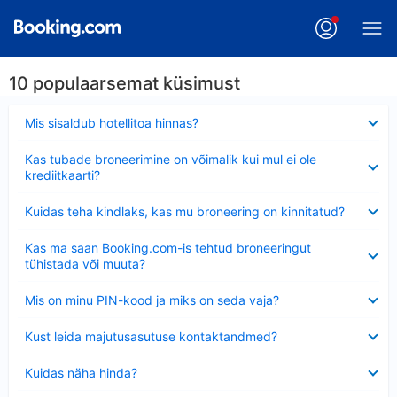
10 populaarsemat küsimust
Ahendatud
Mis sisaldub hotellitoa hinnas?
Ahendatud
Kas tubade broneerimine on võimalik kui mul ei ole
krediitkaarti?
Ahendatud
Kuidas teha kindlaks, kas mu broneering on kinnitatud?
Ahendatud
Kas ma saan Booking.com-is tehtud broneeringut
tühistada või muuta?
Ahendatud
Mis on minu PIN-kood ja miks on seda vaja?
Ahendatud
Kust leida majutusasutuse kontaktandmed?
Ahendatud
Kuidas näha hinda?