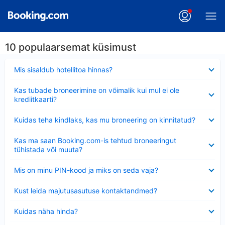
10 populaarsemat küsimust
Ahendatud
Mis sisaldub hotellitoa hinnas?
Ahendatud
Kas tubade broneerimine on võimalik kui mul ei ole
krediitkaarti?
Ahendatud
Kuidas teha kindlaks, kas mu broneering on kinnitatud?
Ahendatud
Kas ma saan Booking.com-is tehtud broneeringut
tühistada või muuta?
Ahendatud
Mis on minu PIN-kood ja miks on seda vaja?
Ahendatud
Kust leida majutusasutuse kontaktandmed?
Ahendatud
Kuidas näha hinda?