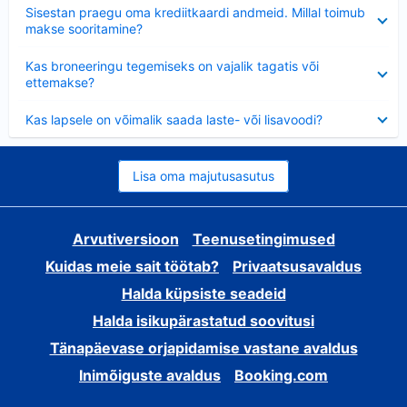
Ahendatud
Sisestan praegu oma krediitkaardi andmeid. Millal toimub
makse sooritamine?
Ahendatud
Kas broneeringu tegemiseks on vajalik tagatis või
ettemakse?
Ahendatud
Kas lapsele on võimalik saada laste- või lisavoodi?
Lisa oma majutusasutus
Arvutiversioon
Teenusetingimused
Kuidas meie sait töötab?
Privaatsusavaldus
Halda küpsiste seadeid
Halda isikupärastatud soovitusi
Tänapäevase orjapidamise vastane avaldus
Inimõiguste avaldus
Booking.com