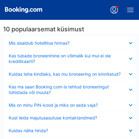
10 populaarsemat küsimust
Ahendatud
Mis sisaldub hotellitoa hinnas?
Ahendatud
Kas tubade broneerimine on võimalik kui mul ei ole
krediitkaarti?
Ahendatud
Kuidas teha kindlaks, kas mu broneering on kinnitatud?
Ahendatud
Kas ma saan Booking.com-is tehtud broneeringut
tühistada või muuta?
Ahendatud
Mis on minu PIN-kood ja miks on seda vaja?
Ahendatud
Kust leida majutusasutuse kontaktandmed?
Ahendatud
Kuidas näha hinda?