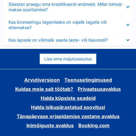
Ahendatud
Sisestan praegu oma krediitkaardi andmeid. Millal toimub
makse sooritamine?
Ahendatud
Kas broneeringu tegemiseks on vajalik tagatis või
ettemakse?
Ahendatud
Kas lapsele on võimalik saada laste- või lisavoodi?
Lisa oma majutusasutus
Arvutiversioon
Teenusetingimused
Kuidas meie sait töötab?
Privaatsusavaldus
Halda küpsiste seadeid
Halda isikupärastatud soovitusi
Tänapäevase orjapidamise vastane avaldus
Inimõiguste avaldus
Booking.com