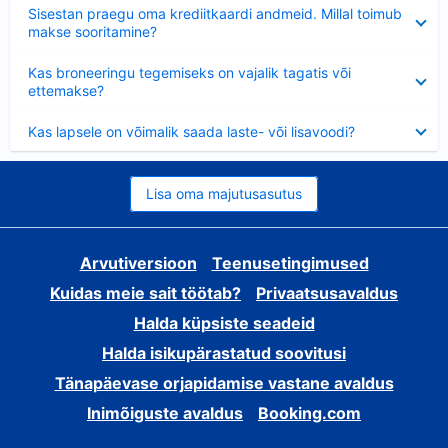
Ahendatud
Sisestan praegu oma krediitkaardi andmeid. Millal toimub
makse sooritamine?
Ahendatud
Kas broneeringu tegemiseks on vajalik tagatis või
ettemakse?
Ahendatud
Kas lapsele on võimalik saada laste- või lisavoodi?
Lisa oma majutusasutus
Arvutiversioon
Teenusetingimused
Kuidas meie sait töötab?
Privaatsusavaldus
Halda küpsiste seadeid
Halda isikupärastatud soovitusi
Tänapäevase orjapidamise vastane avaldus
Inimõiguste avaldus
Booking.com