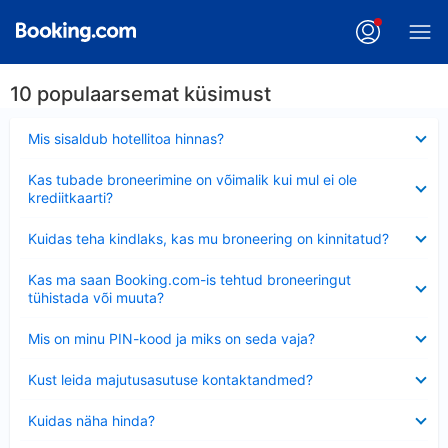
10 populaarsemat küsimust
Ahendatud
Mis sisaldub hotellitoa hinnas?
Ahendatud
Kas tubade broneerimine on võimalik kui mul ei ole
krediitkaarti?
Ahendatud
Kuidas teha kindlaks, kas mu broneering on kinnitatud?
Ahendatud
Kas ma saan Booking.com-is tehtud broneeringut
tühistada või muuta?
Ahendatud
Mis on minu PIN-kood ja miks on seda vaja?
Ahendatud
Kust leida majutusasutuse kontaktandmed?
Ahendatud
Kuidas näha hinda?