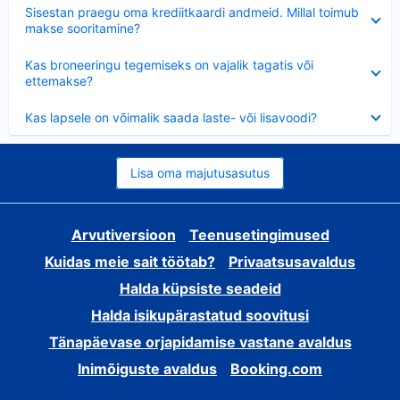
Ahendatud
Sisestan praegu oma krediitkaardi andmeid. Millal toimub
makse sooritamine?
Ahendatud
Kas broneeringu tegemiseks on vajalik tagatis või
ettemakse?
Ahendatud
Kas lapsele on võimalik saada laste- või lisavoodi?
Lisa oma majutusasutus
Arvutiversioon
Teenusetingimused
Kuidas meie sait töötab?
Privaatsusavaldus
Halda küpsiste seadeid
Halda isikupärastatud soovitusi
Tänapäevase orjapidamise vastane avaldus
Inimõiguste avaldus
Booking.com