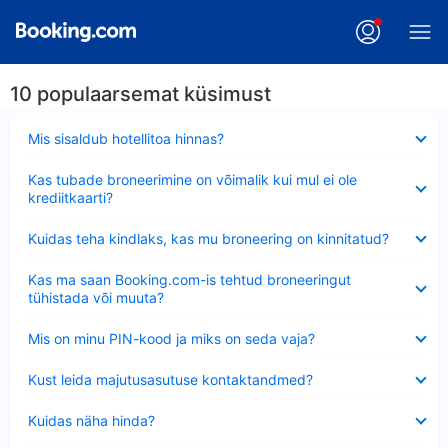
10 populaarsemat küsimust
Ahendatud
Mis sisaldub hotellitoa hinnas?
Ahendatud
Kas tubade broneerimine on võimalik kui mul ei ole
krediitkaarti?
Ahendatud
Kuidas teha kindlaks, kas mu broneering on kinnitatud?
Ahendatud
Kas ma saan Booking.com-is tehtud broneeringut
tühistada või muuta?
Ahendatud
Mis on minu PIN-kood ja miks on seda vaja?
Ahendatud
Kust leida majutusasutuse kontaktandmed?
Ahendatud
Kuidas näha hinda?