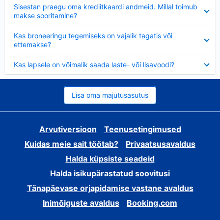
Ahendatud
Sisestan praegu oma krediitkaardi andmeid. Millal toimub
makse sooritamine?
Ahendatud
Kas broneeringu tegemiseks on vajalik tagatis või
ettemakse?
Ahendatud
Kas lapsele on võimalik saada laste- või lisavoodi?
Lisa oma majutusasutus
Arvutiversioon
Teenusetingimused
Kuidas meie sait töötab?
Privaatsusavaldus
Halda küpsiste seadeid
Halda isikupärastatud soovitusi
Tänapäevase orjapidamise vastane avaldus
Inimõiguste avaldus
Booking.com