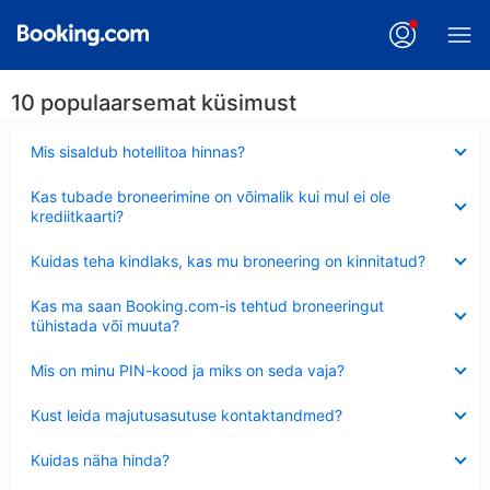
10 populaarsemat küsimust
Ahendatud
Mis sisaldub hotellitoa hinnas?
Ahendatud
Kas tubade broneerimine on võimalik kui mul ei ole
krediitkaarti?
Ahendatud
Kuidas teha kindlaks, kas mu broneering on kinnitatud?
Ahendatud
Kas ma saan Booking.com-is tehtud broneeringut
tühistada või muuta?
Ahendatud
Mis on minu PIN-kood ja miks on seda vaja?
Ahendatud
Kust leida majutusasutuse kontaktandmed?
Ahendatud
Kuidas näha hinda?