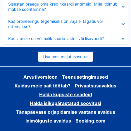
Ahendatud
Sisestan praegu oma krediitkaardi andmeid. Millal toimub
makse sooritamine?
Ahendatud
Kas broneeringu tegemiseks on vajalik tagatis või
ettemakse?
Ahendatud
Kas lapsele on võimalik saada laste- või lisavoodi?
Lisa oma majutusasutus
Arvutiversioon
Teenusetingimused
Kuidas meie sait töötab?
Privaatsusavaldus
Halda küpsiste seadeid
Halda isikupärastatud soovitusi
Tänapäevase orjapidamise vastane avaldus
Inimõiguste avaldus
Booking.com