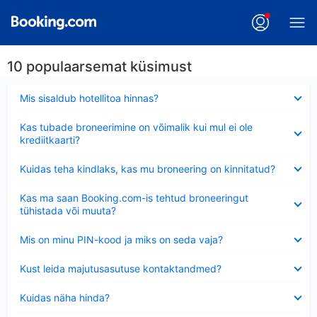
10 populaarsemat küsimust
Ahendatud
Mis sisaldub hotellitoa hinnas?
Ahendatud
Kas tubade broneerimine on võimalik kui mul ei ole
krediitkaarti?
Ahendatud
Kuidas teha kindlaks, kas mu broneering on kinnitatud?
Ahendatud
Kas ma saan Booking.com-is tehtud broneeringut
tühistada või muuta?
Ahendatud
Mis on minu PIN-kood ja miks on seda vaja?
Ahendatud
Kust leida majutusasutuse kontaktandmed?
Ahendatud
Kuidas näha hinda?