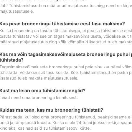
Jah! Tühistamistasud on määranud majutusasutus ning need on kirjas 
majutusasutusele.
Kas pean broneeringu tühistamise eest tasu maksma?
Kui su broneering on tasuta tühistamisega, ei pea sa tühistamise ee
tasuta tühistatav või see on tagasimaksevõimaluseta, võidakse sult t
määranud majutusasutus ning kõik võimalikud lisatasud tuleb maksta
Kas ma võin tagasimaksevõimaluseta broneeringu puhul 
tühistada?
Tagasimaksevõimaluseta broneeringu puhul pole sinu kuupäevi võima
tühistada, võidakse sult tasu küsida. Kõik tühistamistasud on paika 
lisatasud tuleb maksta majutusasutusele.
Kust ma leian oma tühistamisreeglid?
Leiad need oma broneeringu kinnitusest.
Kuidas ma tean, kas mu broneering tühistati?
Pärast seda, kui oled oma broneeringu tühistanud, peaksid saama e-ki
posti ja rämpsposti kausta. Kui sa ei ole 24 tunni jooksul e-kirja sa
kindlaks, kas nad said su tühistamissoovi kätte.