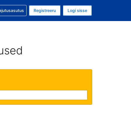
guga abi
ajutusasutus
Registreeru
Logi sisse
luuta on USA dollar
ud keel on Eesti keeles
used