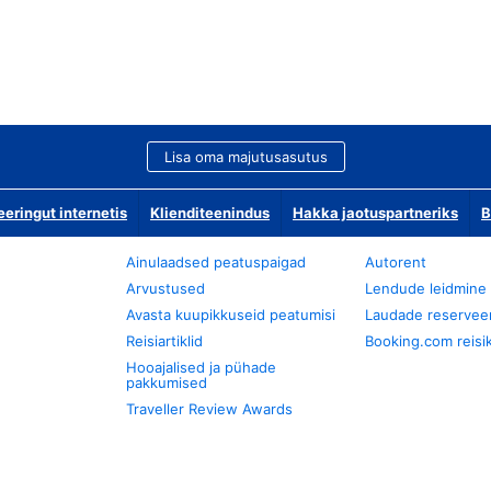
Lisa oma majutusasutus
ringut internetis
Klienditeenindus
Hakka jaotuspartneriks
B
Ainulaadsed peatuspaigad
Autorent
Arvustused
Lendude leidmine
Avasta kuupikkuseid peatumisi
Laudade reservee
Reisiartiklid
Booking.com reisik
Hooajalised ja pühade
pakkumised
Traveller Review Awards