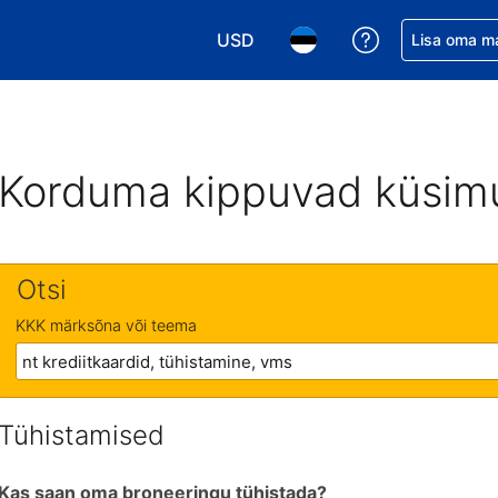
USD
Saa broneerin
Lisa oma m
Vali valuuta. Praegune valitud va
Vali keel. Praegune valit
Korduma kippuvad küsim
Otsi
KKK märksõna või teema
Tühistamised
Kas saan oma broneeringu tühistada?