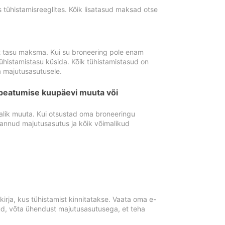
tühistamisreeglites. Kõik lisatasud maksad otse
st tasu maksma. Kui su broneering pole enam
ühistamistasu küsida. Kõik tühistamistasud on
 majutusasutusele.
peatumise kuupäevi muuta või
lik muuta. Kui otsustad oma broneeringu
pannud majutusasutus ja kõik võimalikud
rja, kus tühistamist kinnitatakse. Vaata oma e-
anud, võta ühendust majutusasutusega, et teha