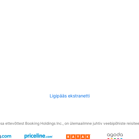
Ligipääs ekstranetti
a ettevõttest Booking Holdings Inc., on ülemaailmne juhtiv veebipõhiste reisite