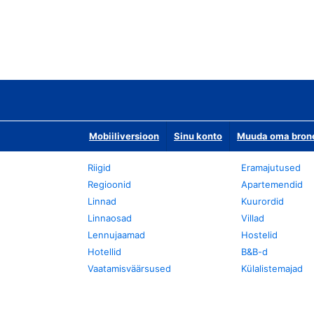
Mobiiliversioon
Sinu konto
Muuda oma bronee
Riigid
Eramajutused
Regioonid
Apartemendid
Linnad
Kuurordid
Linnaosad
Villad
Lennujaamad
Hostelid
Hotellid
B&B-d
Vaatamisväärsused
Külalistemajad