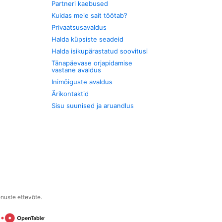
Partneri kaebused
Kuidas meie sait töötab?
Privaatsusavaldus
Halda küpsiste seadeid
Halda isikupärastatud soovitusi
Tänapäevase orjapidamise
vastane avaldus
Inimõiguste avaldus
Ärikontaktid
Sisu suunised ja aruandlus
enuste ettevõte.