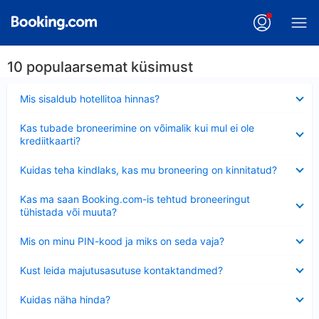
10 populaarsemat küsimust
Ahendatud
Mis sisaldub hotellitoa hinnas?
Ahendatud
Kas tubade broneerimine on võimalik kui mul ei ole
krediitkaarti?
Ahendatud
Kuidas teha kindlaks, kas mu broneering on kinnitatud?
Ahendatud
Kas ma saan Booking.com-is tehtud broneeringut
tühistada või muuta?
Ahendatud
Mis on minu PIN-kood ja miks on seda vaja?
Ahendatud
Kust leida majutusasutuse kontaktandmed?
Ahendatud
Kuidas näha hinda?