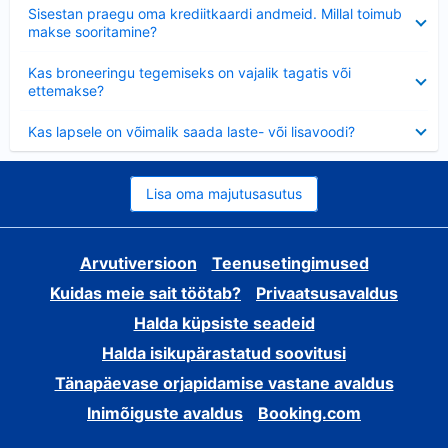
Ahendatud
Sisestan praegu oma krediitkaardi andmeid. Millal toimub
makse sooritamine?
Ahendatud
Kas broneeringu tegemiseks on vajalik tagatis või
ettemakse?
Ahendatud
Kas lapsele on võimalik saada laste- või lisavoodi?
Lisa oma majutusasutus
Arvutiversioon
Teenusetingimused
Kuidas meie sait töötab?
Privaatsusavaldus
Halda küpsiste seadeid
Halda isikupärastatud soovitusi
Tänapäevase orjapidamise vastane avaldus
Inimõiguste avaldus
Booking.com