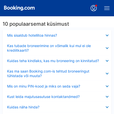
10 populaarsemat küsimust
Ahendatud
Mis sisaldub hotellitoa hinnas?
Ahendatud
Kas tubade broneerimine on võimalik kui mul ei ole
krediitkaarti?
Ahendatud
Kuidas teha kindlaks, kas mu broneering on kinnitatud?
Ahendatud
Kas ma saan Booking.com-is tehtud broneeringut
tühistada või muuta?
Ahendatud
Mis on minu PIN-kood ja miks on seda vaja?
Ahendatud
Kust leida majutusasutuse kontaktandmed?
Ahendatud
Kuidas näha hinda?