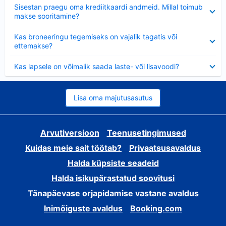
Ahendatud
Sisestan praegu oma krediitkaardi andmeid. Millal toimub
makse sooritamine?
Ahendatud
Kas broneeringu tegemiseks on vajalik tagatis või
ettemakse?
Ahendatud
Kas lapsele on võimalik saada laste- või lisavoodi?
Lisa oma majutusasutus
Arvutiversioon
Teenusetingimused
Kuidas meie sait töötab?
Privaatsusavaldus
Halda küpsiste seadeid
Halda isikupärastatud soovitusi
Tänapäevase orjapidamise vastane avaldus
Inimõiguste avaldus
Booking.com