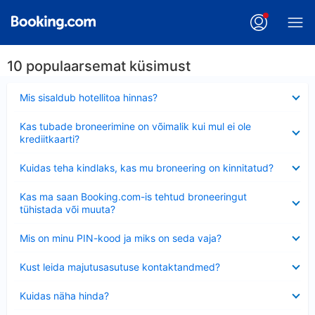
10 populaarsemat küsimust
Ahendatud
Mis sisaldub hotellitoa hinnas?
Ahendatud
Kas tubade broneerimine on võimalik kui mul ei ole
krediitkaarti?
Ahendatud
Kuidas teha kindlaks, kas mu broneering on kinnitatud?
Ahendatud
Kas ma saan Booking.com-is tehtud broneeringut
tühistada või muuta?
Ahendatud
Mis on minu PIN-kood ja miks on seda vaja?
Ahendatud
Kust leida majutusasutuse kontaktandmed?
Ahendatud
Kuidas näha hinda?