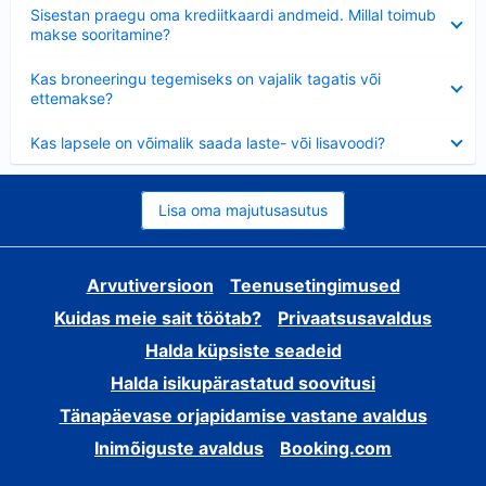
Ahendatud
Sisestan praegu oma krediitkaardi andmeid. Millal toimub
makse sooritamine?
Ahendatud
Kas broneeringu tegemiseks on vajalik tagatis või
ettemakse?
Ahendatud
Kas lapsele on võimalik saada laste- või lisavoodi?
Lisa oma majutusasutus
Arvutiversioon
Teenusetingimused
Kuidas meie sait töötab?
Privaatsusavaldus
Halda küpsiste seadeid
Halda isikupärastatud soovitusi
Tänapäevase orjapidamise vastane avaldus
Inimõiguste avaldus
Booking.com