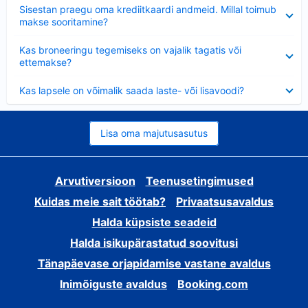
Ahendatud
Sisestan praegu oma krediitkaardi andmeid. Millal toimub
makse sooritamine?
Ahendatud
Kas broneeringu tegemiseks on vajalik tagatis või
ettemakse?
Ahendatud
Kas lapsele on võimalik saada laste- või lisavoodi?
Lisa oma majutusasutus
Arvutiversioon
Teenusetingimused
Kuidas meie sait töötab?
Privaatsusavaldus
Halda küpsiste seadeid
Halda isikupärastatud soovitusi
Tänapäevase orjapidamise vastane avaldus
Inimõiguste avaldus
Booking.com