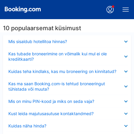
10 populaarsemat küsimust
Ahendatud
Mis sisaldub hotellitoa hinnas?
Ahendatud
Kas tubade broneerimine on võimalik kui mul ei ole
krediitkaarti?
Ahendatud
Kuidas teha kindlaks, kas mu broneering on kinnitatud?
Ahendatud
Kas ma saan Booking.com-is tehtud broneeringut
tühistada või muuta?
Ahendatud
Mis on minu PIN-kood ja miks on seda vaja?
Ahendatud
Kust leida majutusasutuse kontaktandmed?
Ahendatud
Kuidas näha hinda?