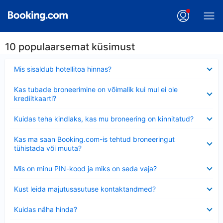
10 populaarsemat küsimust
Ahendatud
Mis sisaldub hotellitoa hinnas?
Ahendatud
Kas tubade broneerimine on võimalik kui mul ei ole
krediitkaarti?
Ahendatud
Kuidas teha kindlaks, kas mu broneering on kinnitatud?
Ahendatud
Kas ma saan Booking.com-is tehtud broneeringut
tühistada või muuta?
Ahendatud
Mis on minu PIN-kood ja miks on seda vaja?
Ahendatud
Kust leida majutusasutuse kontaktandmed?
Ahendatud
Kuidas näha hinda?