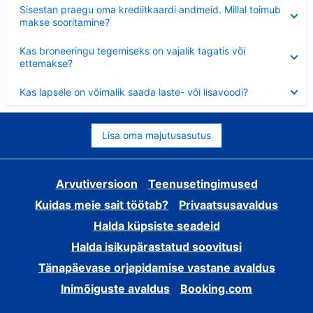
Ahendatud
Sisestan praegu oma krediitkaardi andmeid. Millal toimub
makse sooritamine?
Ahendatud
Kas broneeringu tegemiseks on vajalik tagatis või
ettemakse?
Ahendatud
Kas lapsele on võimalik saada laste- või lisavoodi?
Lisa oma majutusasutus
Arvutiversioon
Teenusetingimused
Kuidas meie sait töötab?
Privaatsusavaldus
Halda küpsiste seadeid
Halda isikupärastatud soovitusi
Tänapäevase orjapidamise vastane avaldus
Inimõiguste avaldus
Booking.com