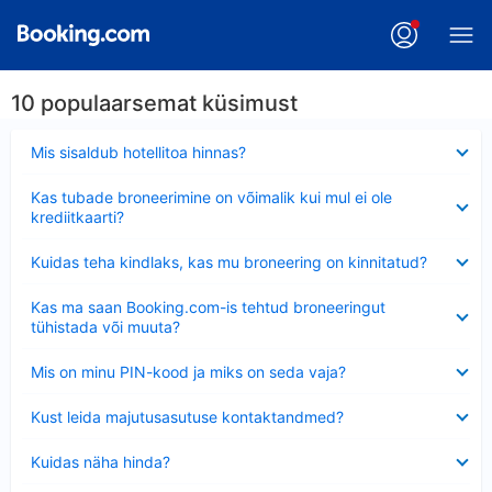
10 populaarsemat küsimust
Ahendatud
Mis sisaldub hotellitoa hinnas?
Ahendatud
Kas tubade broneerimine on võimalik kui mul ei ole
krediitkaarti?
Ahendatud
Kuidas teha kindlaks, kas mu broneering on kinnitatud?
Ahendatud
Kas ma saan Booking.com-is tehtud broneeringut
tühistada või muuta?
Ahendatud
Mis on minu PIN-kood ja miks on seda vaja?
Ahendatud
Kust leida majutusasutuse kontaktandmed?
Ahendatud
Kuidas näha hinda?