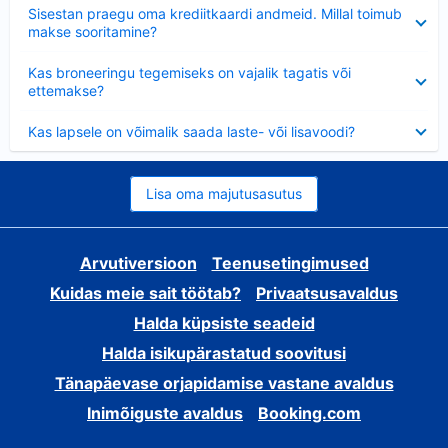
Ahendatud
Sisestan praegu oma krediitkaardi andmeid. Millal toimub
makse sooritamine?
Ahendatud
Kas broneeringu tegemiseks on vajalik tagatis või
ettemakse?
Ahendatud
Kas lapsele on võimalik saada laste- või lisavoodi?
Lisa oma majutusasutus
Arvutiversioon
Teenusetingimused
Kuidas meie sait töötab?
Privaatsusavaldus
Halda küpsiste seadeid
Halda isikupärastatud soovitusi
Tänapäevase orjapidamise vastane avaldus
Inimõiguste avaldus
Booking.com