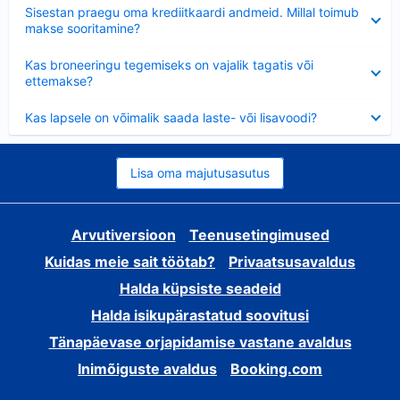
Ahendatud
Sisestan praegu oma krediitkaardi andmeid. Millal toimub
makse sooritamine?
Ahendatud
Kas broneeringu tegemiseks on vajalik tagatis või
ettemakse?
Ahendatud
Kas lapsele on võimalik saada laste- või lisavoodi?
Lisa oma majutusasutus
Arvutiversioon
Teenusetingimused
Kuidas meie sait töötab?
Privaatsusavaldus
Halda küpsiste seadeid
Halda isikupärastatud soovitusi
Tänapäevase orjapidamise vastane avaldus
Inimõiguste avaldus
Booking.com