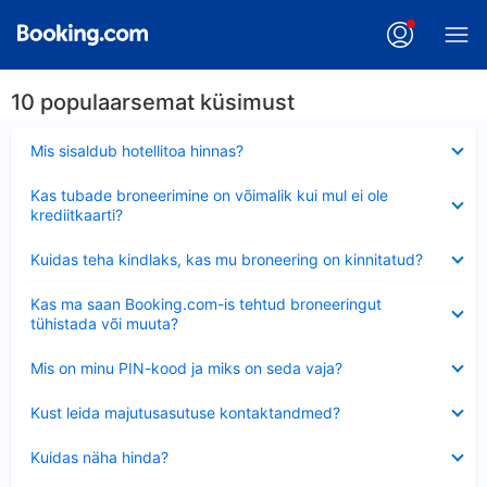
10 populaarsemat küsimust
Ahendatud
Mis sisaldub hotellitoa hinnas?
Ahendatud
Kas tubade broneerimine on võimalik kui mul ei ole
krediitkaarti?
Ahendatud
Kuidas teha kindlaks, kas mu broneering on kinnitatud?
Ahendatud
Kas ma saan Booking.com-is tehtud broneeringut
tühistada või muuta?
Ahendatud
Mis on minu PIN-kood ja miks on seda vaja?
Ahendatud
Kust leida majutusasutuse kontaktandmed?
Ahendatud
Kuidas näha hinda?