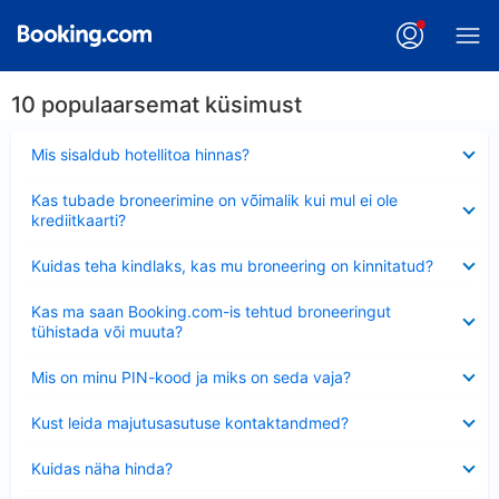
10 populaarsemat küsimust
Ahendatud
Mis sisaldub hotellitoa hinnas?
Ahendatud
Kas tubade broneerimine on võimalik kui mul ei ole
krediitkaarti?
Ahendatud
Kuidas teha kindlaks, kas mu broneering on kinnitatud?
Ahendatud
Kas ma saan Booking.com-is tehtud broneeringut
tühistada või muuta?
Ahendatud
Mis on minu PIN-kood ja miks on seda vaja?
Ahendatud
Kust leida majutusasutuse kontaktandmed?
Ahendatud
Kuidas näha hinda?