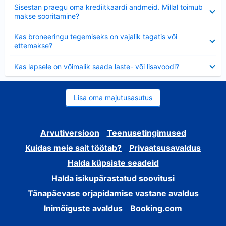
Ahendatud
Sisestan praegu oma krediitkaardi andmeid. Millal toimub
makse sooritamine?
Ahendatud
Kas broneeringu tegemiseks on vajalik tagatis või
ettemakse?
Ahendatud
Kas lapsele on võimalik saada laste- või lisavoodi?
Lisa oma majutusasutus
Arvutiversioon
Teenusetingimused
Kuidas meie sait töötab?
Privaatsusavaldus
Halda küpsiste seadeid
Halda isikupärastatud soovitusi
Tänapäevase orjapidamise vastane avaldus
Inimõiguste avaldus
Booking.com