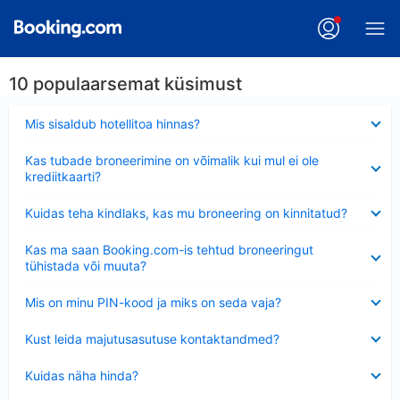
10 populaarsemat küsimust
Ahendatud
Mis sisaldub hotellitoa hinnas?
Ahendatud
Kas tubade broneerimine on võimalik kui mul ei ole
krediitkaarti?
Ahendatud
Kuidas teha kindlaks, kas mu broneering on kinnitatud?
Ahendatud
Kas ma saan Booking.com-is tehtud broneeringut
tühistada või muuta?
Ahendatud
Mis on minu PIN-kood ja miks on seda vaja?
Ahendatud
Kust leida majutusasutuse kontaktandmed?
Ahendatud
Kuidas näha hinda?