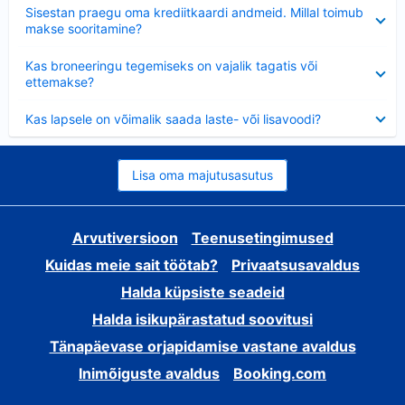
Ahendatud
Sisestan praegu oma krediitkaardi andmeid. Millal toimub
makse sooritamine?
Ahendatud
Kas broneeringu tegemiseks on vajalik tagatis või
ettemakse?
Ahendatud
Kas lapsele on võimalik saada laste- või lisavoodi?
Lisa oma majutusasutus
Arvutiversioon
Teenusetingimused
Kuidas meie sait töötab?
Privaatsusavaldus
Halda küpsiste seadeid
Halda isikupärastatud soovitusi
Tänapäevase orjapidamise vastane avaldus
Inimõiguste avaldus
Booking.com