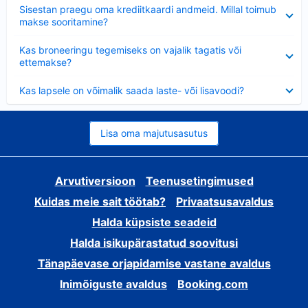
Ahendatud
Sisestan praegu oma krediitkaardi andmeid. Millal toimub
makse sooritamine?
Ahendatud
Kas broneeringu tegemiseks on vajalik tagatis või
ettemakse?
Ahendatud
Kas lapsele on võimalik saada laste- või lisavoodi?
Lisa oma majutusasutus
Arvutiversioon
Teenusetingimused
Kuidas meie sait töötab?
Privaatsusavaldus
Halda küpsiste seadeid
Halda isikupärastatud soovitusi
Tänapäevase orjapidamise vastane avaldus
Inimõiguste avaldus
Booking.com