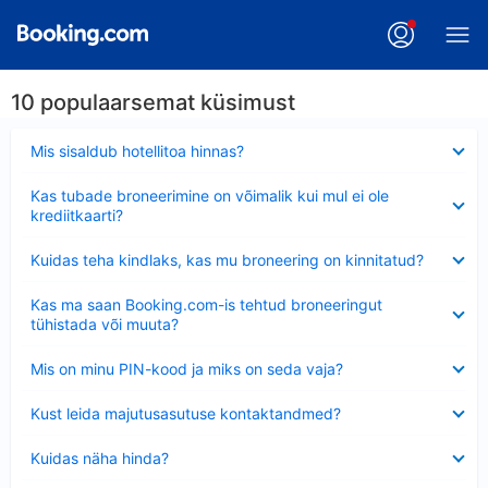
10 populaarsemat küsimust
Ahendatud
Mis sisaldub hotellitoa hinnas?
Ahendatud
Kas tubade broneerimine on võimalik kui mul ei ole
krediitkaarti?
Ahendatud
Kuidas teha kindlaks, kas mu broneering on kinnitatud?
Ahendatud
Kas ma saan Booking.com-is tehtud broneeringut
tühistada või muuta?
Ahendatud
Mis on minu PIN-kood ja miks on seda vaja?
Ahendatud
Kust leida majutusasutuse kontaktandmed?
Ahendatud
Kuidas näha hinda?