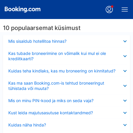
10 populaarsemat küsimust
Ahendatud
Mis sisaldub hotellitoa hinnas?
Ahendatud
Kas tubade broneerimine on võimalik kui mul ei ole
krediitkaarti?
Ahendatud
Kuidas teha kindlaks, kas mu broneering on kinnitatud?
Ahendatud
Kas ma saan Booking.com-is tehtud broneeringut
tühistada või muuta?
Ahendatud
Mis on minu PIN-kood ja miks on seda vaja?
Ahendatud
Kust leida majutusasutuse kontaktandmed?
Ahendatud
Kuidas näha hinda?