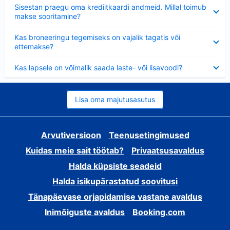
Ahendatud
Sisestan praegu oma krediitkaardi andmeid. Millal toimub
makse sooritamine?
Ahendatud
Kas broneeringu tegemiseks on vajalik tagatis või
ettemakse?
Ahendatud
Kas lapsele on võimalik saada laste- või lisavoodi?
Lisa oma majutusasutus
Arvutiversioon
Teenusetingimused
Kuidas meie sait töötab?
Privaatsusavaldus
Halda küpsiste seadeid
Halda isikupärastatud soovitusi
Tänapäevase orjapidamise vastane avaldus
Inimõiguste avaldus
Booking.com