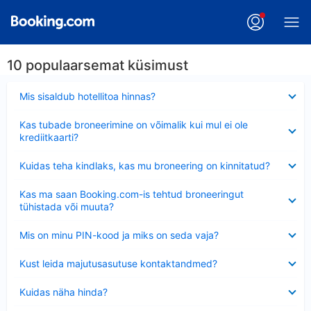
10 populaarsemat küsimust
Ahendatud
Mis sisaldub hotellitoa hinnas?
Ahendatud
Kas tubade broneerimine on võimalik kui mul ei ole
krediitkaarti?
Ahendatud
Kuidas teha kindlaks, kas mu broneering on kinnitatud?
Ahendatud
Kas ma saan Booking.com-is tehtud broneeringut
tühistada või muuta?
Ahendatud
Mis on minu PIN-kood ja miks on seda vaja?
Ahendatud
Kust leida majutusasutuse kontaktandmed?
Ahendatud
Kuidas näha hinda?