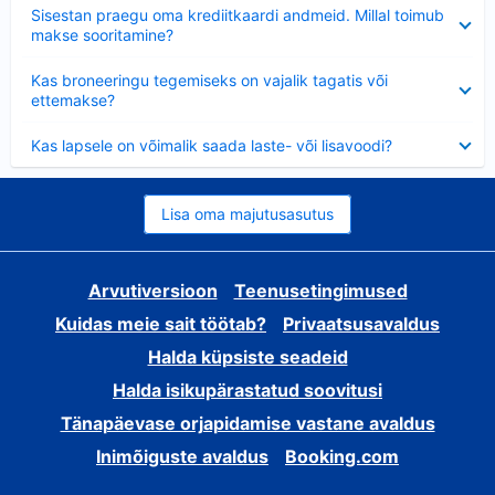
Ahendatud
Sisestan praegu oma krediitkaardi andmeid. Millal toimub
makse sooritamine?
Ahendatud
Kas broneeringu tegemiseks on vajalik tagatis või
ettemakse?
Ahendatud
Kas lapsele on võimalik saada laste- või lisavoodi?
Lisa oma majutusasutus
Arvutiversioon
Teenusetingimused
Kuidas meie sait töötab?
Privaatsusavaldus
Halda küpsiste seadeid
Halda isikupärastatud soovitusi
Tänapäevase orjapidamise vastane avaldus
Inimõiguste avaldus
Booking.com