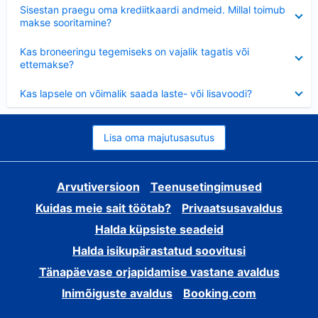
Ahendatud
Sisestan praegu oma krediitkaardi andmeid. Millal toimub
makse sooritamine?
Ahendatud
Kas broneeringu tegemiseks on vajalik tagatis või
ettemakse?
Ahendatud
Kas lapsele on võimalik saada laste- või lisavoodi?
Lisa oma majutusasutus
Arvutiversioon
Teenusetingimused
Kuidas meie sait töötab?
Privaatsusavaldus
Halda küpsiste seadeid
Halda isikupärastatud soovitusi
Tänapäevase orjapidamise vastane avaldus
Inimõiguste avaldus
Booking.com