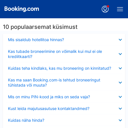
10 populaarsemat küsimust
Ahendatud
Mis sisaldub hotellitoa hinnas?
Ahendatud
Kas tubade broneerimine on võimalik kui mul ei ole
krediitkaarti?
Ahendatud
Kuidas teha kindlaks, kas mu broneering on kinnitatud?
Ahendatud
Kas ma saan Booking.com-is tehtud broneeringut
tühistada või muuta?
Ahendatud
Mis on minu PIN-kood ja miks on seda vaja?
Ahendatud
Kust leida majutusasutuse kontaktandmed?
Ahendatud
Kuidas näha hinda?