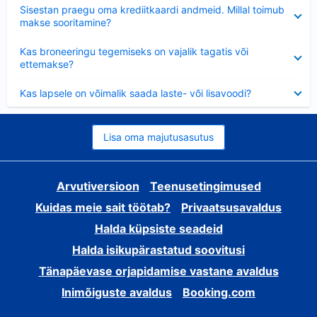
Ahendatud
Sisestan praegu oma krediitkaardi andmeid. Millal toimub
makse sooritamine?
Ahendatud
Kas broneeringu tegemiseks on vajalik tagatis või
ettemakse?
Ahendatud
Kas lapsele on võimalik saada laste- või lisavoodi?
Lisa oma majutusasutus
Arvutiversioon
Teenusetingimused
Kuidas meie sait töötab?
Privaatsusavaldus
Halda küpsiste seadeid
Halda isikupärastatud soovitusi
Tänapäevase orjapidamise vastane avaldus
Inimõiguste avaldus
Booking.com