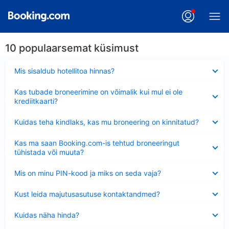
10 populaarsemat küsimust
Ahendatud
Mis sisaldub hotellitoa hinnas?
Ahendatud
Kas tubade broneerimine on võimalik kui mul ei ole
krediitkaarti?
Ahendatud
Kuidas teha kindlaks, kas mu broneering on kinnitatud?
Ahendatud
Kas ma saan Booking.com-is tehtud broneeringut
tühistada või muuta?
Ahendatud
Mis on minu PIN-kood ja miks on seda vaja?
Ahendatud
Kust leida majutusasutuse kontaktandmed?
Ahendatud
Kuidas näha hinda?