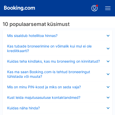
10 populaarsemat küsimust
Ahendatud
Mis sisaldub hotellitoa hinnas?
Ahendatud
Kas tubade broneerimine on võimalik kui mul ei ole
krediitkaarti?
Ahendatud
Kuidas teha kindlaks, kas mu broneering on kinnitatud?
Ahendatud
Kas ma saan Booking.com-is tehtud broneeringut
tühistada või muuta?
Ahendatud
Mis on minu PIN-kood ja miks on seda vaja?
Ahendatud
Kust leida majutusasutuse kontaktandmed?
Ahendatud
Kuidas näha hinda?