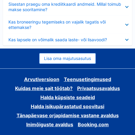
Ahendatud
Sisestan praegu oma krediitkaardi andmeid. Millal toimub
makse sooritamine?
Ahendatud
Kas broneeringu tegemiseks on vajalik tagatis või
ettemakse?
Ahendatud
Kas lapsele on võimalik saada laste- või lisavoodi?
Lisa oma majutusasutus
Arvutiversioon
Teenusetingimused
Kuidas meie sait töötab?
Privaatsusavaldus
Halda küpsiste seadeid
Halda isikupärastatud soovitusi
Tänapäevase orjapidamise vastane avaldus
Inimõiguste avaldus
Booking.com